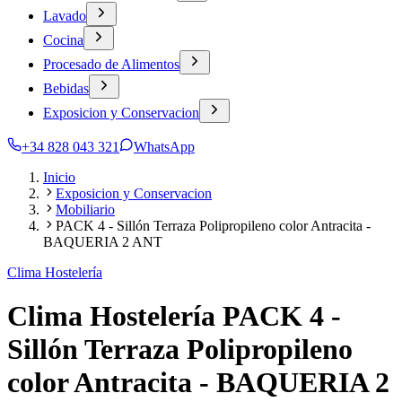
Lavado
Cocina
Procesado de Alimentos
Bebidas
Exposicion y Conservacion
+34 828 043 321
WhatsApp
Inicio
Exposicion y Conservacion
Mobiliario
PACK 4 - Sillón Terraza Polipropileno color Antracita -
BAQUERIA 2 ANT
Clima Hostelería
Clima Hostelería PACK 4 -
Sillón Terraza Polipropileno
color Antracita - BAQUERIA 2