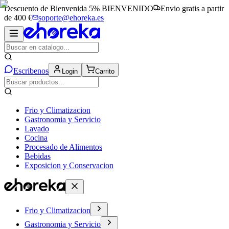
Descuento de Bienvenida 5%
BIENVENIDO
Envio gratis a partir
de 400 €
soporte@ehoreka.es
Escribenos
Login
Carrito
Frio y Climatizacion
Gastronomia y Servicio
Lavado
Cocina
Procesado de Alimentos
Bebidas
Exposicion y Conservacion
Frio y Climatizacion
Gastronomia y Servicio