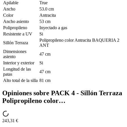
Apilable
True
Ancho
53.0 cm
Color
Antracita
Ancho asiento
53 cm
Polipropileno
Inyectado a gas
Resistente a UV
Si
Polipropileno color Antracita BAQUERIA 2
Sillón Terraza
ANT
Dimensiones
47 cm
asiento
Interior y exterior
Si
Longitud de las
47 cm
patas
Alto total de la silla
81 cm
Opiniones sobre
PACK 4 - Sillón Terraza
Polipropileno color…
243,31 €