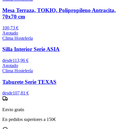
Mesa Terraza, TOKIO, Polipropileno Antracita,
70x70 cm
100,73 €
Agotado
Clima Hostelería
Silla Interior Serie ASIA
desde
113,96 €
Agotado
Clima Hostelería
Taburete Serie TEXAS
desde
107,81 €
Envio gratis
En pedidos superiores a 150€