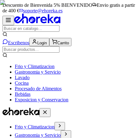
Descuento de Bienvenida 5%
BIENVENIDO
Envio gratis a partir
de 400 €
soporte@ehoreka.es
Escribenos
Login
Carrito
Frio y Climatizacion
Gastronomia y Servicio
Lavado
Cocina
Procesado de Alimentos
Bebidas
Exposicion y Conservacion
Frio y Climatizacion
Gastronomia y Servicio