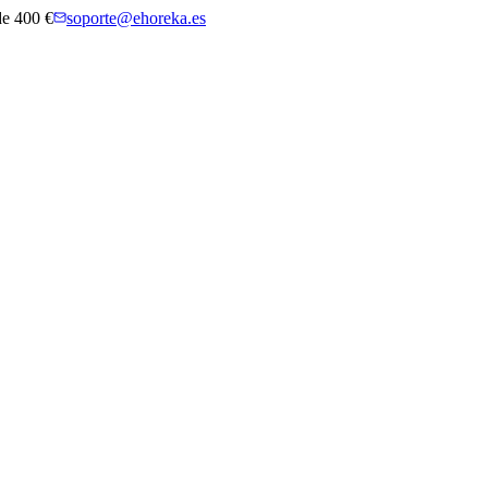
 de 400 €
soporte@ehoreka.es