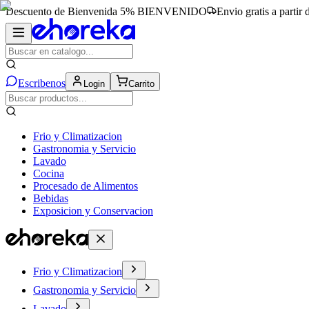
Descuento de Bienvenida 5%
BIENVENIDO
Envio gratis a partir
Escribenos
Login
Carrito
Frio y Climatizacion
Gastronomia y Servicio
Lavado
Cocina
Procesado de Alimentos
Bebidas
Exposicion y Conservacion
Frio y Climatizacion
Gastronomia y Servicio
Lavado