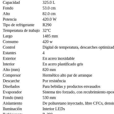
Capacidad
325.0 L
Fondo
53.0 cm
Alto
82.0 cm
Potencia
420.0 W
Tipo de refrigerante
R290
Temperatura de trabajo
32°C
Largo
1485 mm
Consumo
420 w
Control
Digital de temperatura, descarches optimiza
Estantes
4
Exterior
En acero inoxidable
Interior
En acero plastificado gris
Alto (mm)
820 mm
Compresor
Hermético alto par de arranque
Descarche
Por resisténcia
Diseñados
Para bebidas y productos envasados
Evaporador
Sistema tiro forzado, con recubrimiento epox
Fondo (mm)
530 mm
Aislamiento
De poliuretano inyectado, libre CFCs, dens
Iluminaciòn
Interior LEDs