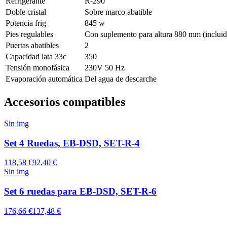
Refrigerante
R-290
Doble cristal
Sobre marco abatible
Potencia frig
845 w
Pies regulables
Con suplemento para altura 880 mm (incluid
Puertas abatibles
2
Capacidad lata 33c
350
Tensión monofásica
230V 50 Hz
Evaporación automática
Del agua de descarche
Accesorios compatibles
Sin img
Set 4 Ruedas, EB-DSD, SET-R-4
118,58 €
92,40 €
Sin img
Set 6 ruedas para EB-DSD, SET-R-6
176,66 €
137,48 €