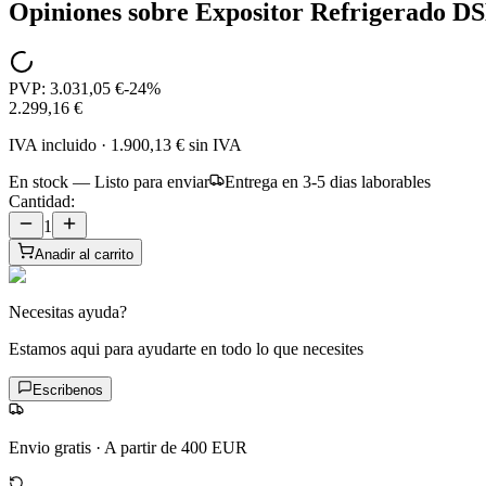
Opiniones sobre
Expositor Refrigerado D
PVP:
3.031,05 €
-
24
%
2.299,16 €
IVA incluido
·
1.900,13 €
sin IVA
En stock — Listo para enviar
Entrega en 3-5 dias laborables
Cantidad:
1
Anadir al carrito
Necesitas ayuda?
Estamos aqui para ayudarte en todo lo que necesites
Escribenos
Envio gratis
·
A partir de 400 EUR