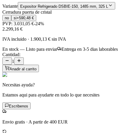
Variante
Expositor Refrigerado DSBIE-150, 1485 mm, 325 L
Cerradura puerta de cristal
no
si
+
590,48 €
PVP:
3.031,05 €
-
24
%
2.299,16 €
IVA incluido
·
1.900,13 €
sin IVA
En stock — Listo para enviar
Entrega en 3-5 dias laborables
Cantidad:
1
Anadir al carrito
Necesitas ayuda?
Estamos aqui para ayudarte en todo lo que necesites
Escribenos
Envio gratis
·
A partir de 400 EUR