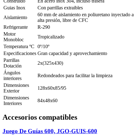
Construido
En acero inox 304, incluso trasera
Guias Inox
Con parrillas extraibles
60 mm de aislamiento en poliuretano inyectado a
Aislamiento
alta presión, libre de CFC
Refrigerante
R-290
Motor
Tropicalizado
Monobloc
Temperatura ºC
0º/10º
Especificaciones
Gran capacidad y aprovechamiento
Parrillas
2x(325x430)
Dotación
Ángulos
Redondeados para facilitar la limpieza
interiores
Dimensiones
128x60x85/95
Exterior
Dimensiones
84x48x60
Interiores
Accesorios compatibles
Juego De Guías 600, JGO-GUIS-600