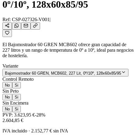
0º/10º, 128x60x85/95
Ref:
CSP-027326-V001
|
El Bajomostrador 60 GREN MCB602 ofrece gran capacidad de
227 litros y un rango de temperatura de 0º a 10º, ideal para negocios
de hostelería.
Variante
Bajomostrador 60 GREN, MCB602, 227 Lit, 0º/10º, 128x60x85/95
Control Remoto
No
Si
Sin Peto
No
Si
Sin Encimera
No
Si
PVP:
3.623,95 €
-
28
%
2.604,85 €
IVA incluido
·
2.152,77 €
sin IVA