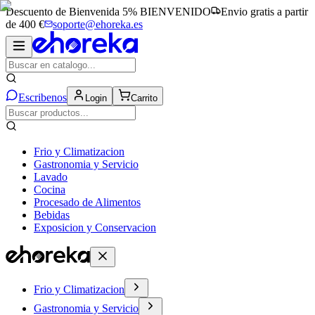
Descuento de Bienvenida 5%
BIENVENIDO
Envio gratis a partir
de 400 €
soporte@ehoreka.es
Escribenos
Login
Carrito
Frio y Climatizacion
Gastronomia y Servicio
Lavado
Cocina
Procesado de Alimentos
Bebidas
Exposicion y Conservacion
Frio y Climatizacion
Gastronomia y Servicio