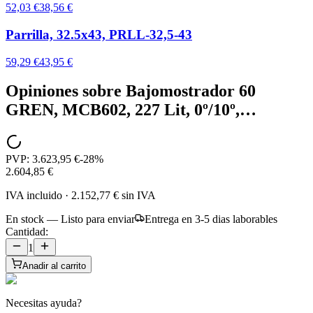
52,03 €
38,56 €
Parrilla, 32.5x43, PRLL-32,5-43
59,29 €
43,95 €
Opiniones sobre
Bajomostrador 60
GREN, MCB602, 227 Lit, 0º/10º,…
PVP:
3.623,95 €
-
28
%
2.604,85 €
IVA incluido
·
2.152,77 €
sin IVA
En stock — Listo para enviar
Entrega en 3-5 dias laborables
Cantidad:
1
Anadir al carrito
Necesitas ayuda?