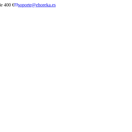
 de 400 €
soporte@ehoreka.es