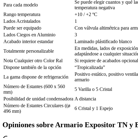
Se puede elegir cuantos y qué lad
Para cada modelo
temperatura negativa
Rango temperatura
+10 / +2 ºC
Lados Acristalados
1
Puede ser equipado
Con válvula altimétrica para arm
Lados Ciegos en Aluminio
3
Acabado interior estandar
Laminado plástificado blanco
En medidas, lados de exposición,
Totalmente personalizable
adaptándose a cualquier situació
Nota Cualquier otro Color Ral
Si requiere de acabados opciona
Dispone también de la opción
“Tropicalizada”
Positivo estático, positivo vent
La gama dispone de refrigeración
armario
Número de Estantes (600 x 560
5 Varilla o 5 Cristal
mm)
Posibilidad de unidad condensadora
A distancia
Número de Estantes Circulares ((ø
6 Cristal y 1 Espejo
496 mm)
Opiniones sobre
Armario Expositor TN y B