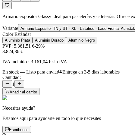
Armario expositor Glassy ideal para pastelerías y cafeterías. Ofrece
Variante
Color Estándar
Aluminio Plata
Aluminio Dorado
Aluminio Negro
PVP:
5.361,51 €
-
29
%
3.824,86 €
IVA incluido
·
3.161,04 €
sin IVA
En stock — Listo para enviar
Entrega en 3-5 dias laborables
Cantidad:
1
Anadir al carrito
Necesitas ayuda?
Estamos aqui para ayudarte en todo lo que necesites
Escribenos