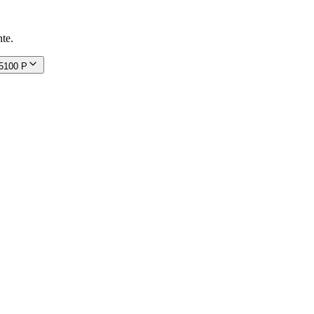
te.
stalado, Laterales y Lado Trasero Ciego en Aluminio - Temperatura +10 / +2 ºC - 5100 P