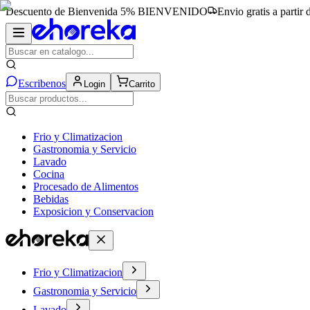
Descuento de Bienvenida 5%
BIENVENIDO
Envio gratis a partir
Escribenos
Login
Carrito
Frio y Climatizacion
Gastronomia y Servicio
Lavado
Cocina
Procesado de Alimentos
Bebidas
Exposicion y Conservacion
Frio y Climatizacion
Gastronomia y Servicio
Lavado