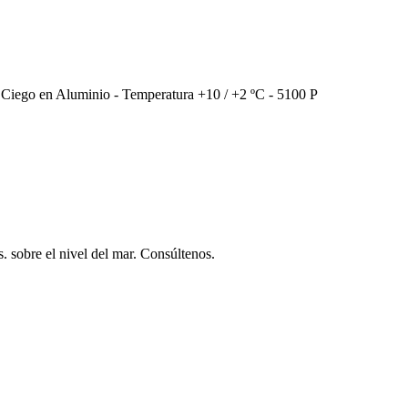
o Ciego en Aluminio - Temperatura +10 / +2 ºC - 5100 P
s. sobre el nivel del mar. Consúltenos.