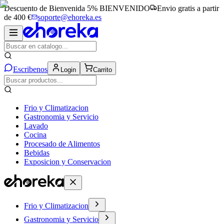
Descuento de Bienvenida 5%
BIENVENIDO
Envio gratis a partir
de 400 €
soporte@ehoreka.es
Escribenos
Login
Carrito
Frio y Climatizacion
Gastronomia y Servicio
Lavado
Cocina
Procesado de Alimentos
Bebidas
Exposicion y Conservacion
Frio y Climatizacion
Gastronomia y Servicio