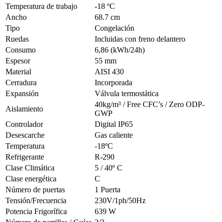
Temperatura de trabajo
-18 ºC
Ancho
68.7 cm
Tipo
Congelación
Ruedas
Incluidas con freno delantero
Consumo
6,86 (kWh/24h)
Espesor
55 mm
Material
AISI 430
Cerradura
Incorporada
Expansión
Válvula termostática
40kg/m³ / Free CFC’s / Zero ODP-
Aislamiento
GWP
Controlador
Digital IP65
Desescarche
Gas caliente
Temperatura
-18ºC
Refrigerante
R-290
Clase Climática
5 / 40º C
Clase energética
C
Número de puertas
1 Puerta
Tensión/Frecuencia
230V/1ph/50Hz
Potencia Frigorífica
639 W