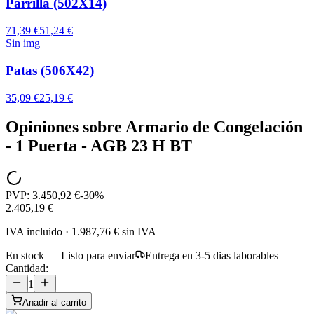
Parrilla (502X14)
71,39 €
51,24 €
Sin img
Patas (506X42)
35,09 €
25,19 €
Opiniones sobre
Armario de Congelación
- 1 Puerta - AGB 23 H BT
PVP:
3.450,92 €
-
30
%
2.405,19 €
IVA incluido
·
1.987,76 €
sin IVA
En stock — Listo para enviar
Entrega en 3-5 dias laborables
Cantidad:
1
Anadir al carrito