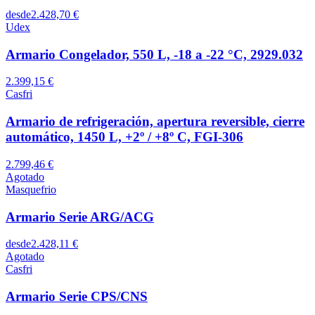
desde
2.428,70 €
Udex
Armario Congelador, 550 L, -18 a -22 °C, 2929.032
2.399,15 €
Casfri
Armario de refrigeración, apertura reversible, cierre
automático, 1450 L, +2º / +8º C, FGI-306
2.799,46 €
Agotado
Masquefrio
Armario Serie ARG/ACG
desde
2.428,11 €
Agotado
Casfri
Armario Serie CPS/CNS