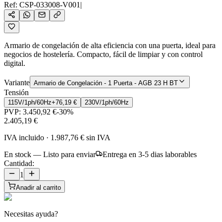
Ref:
CSP-033008-V001
|
Armario de congelación de alta eficiencia con una puerta, ideal para
negocios de hostelería. Compacto, fácil de limpiar y con control
digital.
Variante
Armario de Congelación - 1 Puerta - AGB 23 H BT
Tensión
115V/1ph/60Hz
+
76,19 €
230V/1ph/60Hz
PVP:
3.450,92 €
-
30
%
2.405,19 €
IVA incluido
·
1.987,76 €
sin IVA
En stock — Listo para enviar
Entrega en 3-5 dias laborables
Cantidad:
1
Anadir al carrito
Necesitas ayuda?