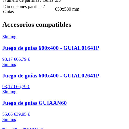
Número de parrillas / Guías
3/3
Dimensiones parrillas /
650x530 mm
Guías
Accesorios compatibles
Sin img
Juego de guías 600x400 - GUIAL01641P
93,17 €
66,79 €
Sin img
Juego de guías 600x400 - GUIAL02641P
93,17 €
66,79 €
Sin img
Juego de guías GUIAAN60
55,66 €
39,95 €
Sin img