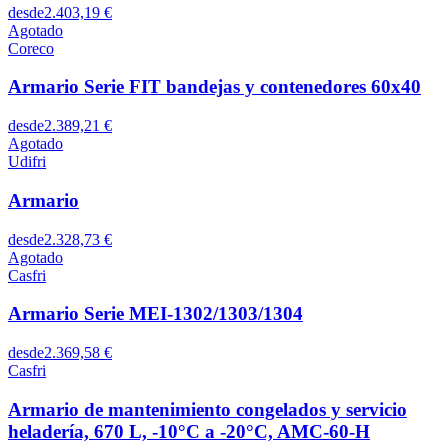
desde
2.403,19 €
Agotado
Coreco
Armario Serie FIT bandejas y contenedores 60x40
desde
2.389,21 €
Agotado
Udifri
Armario
desde
2.328,73 €
Agotado
Casfri
Armario Serie MEI-1302/1303/1304
desde
2.369,58 €
Casfri
Armario de mantenimiento congelados y servicio
heladería, 670 L, -10°C a -20°C, AMC-60-H