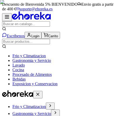
Descuento de Bienvenida 5%
BIENVENIDO
Envio gratis a partir
de 400 €
soporte@ehoreka.es
Escribenos
Login
Carrito
Frio y Climatizacion
Gastronomia y Servicio
Lavado
Cocina
Procesado de Alimentos
Bebidas
Exposicion y Conservacion
Frio y Climatizacion
Gastronomia y Servicio