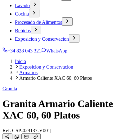
Lavado
Cocina
Procesado de Alimentos
Bebidas
Exposicion y Conservacion
+34 828 043 321
WhatsApp
Inicio
Exposicion y Conservacion
Armarios
Armario Caliente XAC 60, 60 Platos
Granita
Granita Armario Caliente
XAC 60, 60 Platos
Ref:
CSP-029137-V001
|