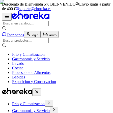
Descuento de Bienvenida 5%
BIENVENIDO
Envio gratis a partir
de 400 €
soporte@ehoreka.es
Escribenos
Login
Carrito
Frio y Climatizacion
Gastronomia y Servicio
Lavado
Cocina
Procesado de Alimentos
Bebidas
Exposicion y Conservacion
Frio y Climatizacion
Gastronomia y Servicio