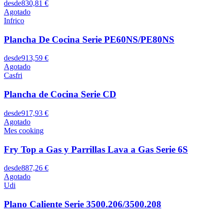
desde
830,81 €
Agotado
Infrico
Plancha De Cocina Serie PE60NS/PE80NS
desde
913,59 €
Agotado
Casfri
Plancha de Cocina Serie CD
desde
917,93 €
Agotado
Mes cooking
Fry Top a Gas y Parrillas Lava a Gas Serie 6S
desde
887,26 €
Agotado
Udi
Plano Caliente Serie 3500.206/3500.208