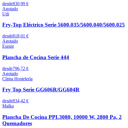
desde
830,99 €
Agotado
Udi
Fry-Top Eléctrico Serie 5600.035/5600.040/5600.025
desde
818,01 €
Agotado
Eurast
Plancha de Cocina Serie 444
desde
796,72 €
Agotado
Clima Hostelería
Fry Top Serie GG606R/GG604R
desde
834,42 €
Malka
Plancha De Cocina PPL3080, 10000 W, 2800 Pa, 2
Quemadores