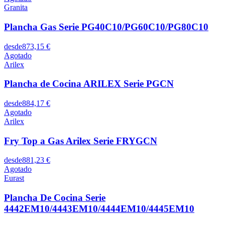
Granita
Plancha Gas Serie PG40C10/PG60C10/PG80C10
desde
873,15 €
Agotado
Arilex
Plancha de Cocina ARILEX Serie PGCN
desde
884,17 €
Agotado
Arilex
Fry Top a Gas Arilex Serie FRYGCN
desde
881,23 €
Agotado
Eurast
Plancha De Cocina Serie
4442EM10/4443EM10/4444EM10/4445EM10