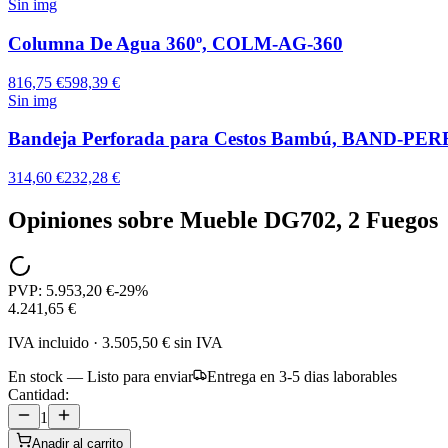
Sin img
Columna De Agua 360º, COLM-AG-360
816,75 €
598,39 €
Sin img
Bandeja Perforada para Cestos Bambú, BAND-PE
314,60 €
232,28 €
Opiniones sobre
Mueble DG702, 2 Fuegos
PVP:
5.953,20 €
-
29
%
4.241,65 €
IVA incluido
·
3.505,50 €
sin IVA
En stock — Listo para enviar
Entrega en 3-5 dias laborables
Cantidad:
1
Anadir al carrito