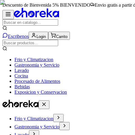
Descuento de Bienvenida 5%
BIENVENIDO
Envio gratis a partir
Escribenos
Login
Carrito
Frio y Climatizacion
Gastronomia y Servicio
Lavado
Cocina
Procesado de Alimentos
Bebidas
Exposicion y Conservacion
Frio y Climatizacion
Gastronomia y Servicio
Lavado