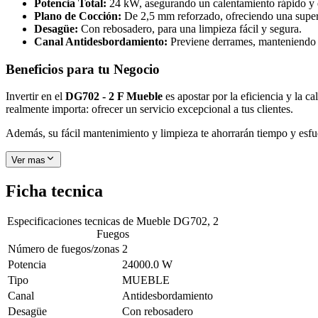
Potencia Total:
24 kW, asegurando un calentamiento rápido y e
Plano de Cocción:
De 2,5 mm reforzado, ofreciendo una superfi
Desagüe:
Con rebosadero, para una limpieza fácil y segura.
Canal Antidesbordamiento:
Previene derrames, manteniendo 
Beneficios para tu Negocio
Invertir en el
DG702 - 2 F Mueble
es apostar por la eficiencia y la c
realmente importa: ofrecer un servicio excepcional a tus clientes.
Además, su fácil mantenimiento y limpieza te ahorrarán tiempo y esfu
Ver mas
Ficha tecnica
Especificaciones tecnicas de
Mueble DG702, 2
Fuegos
Número de fuegos/zonas
2
Potencia
24000.0 W
Tipo
MUEBLE
Canal
Antidesbordamiento
Desagüe
Con rebosadero