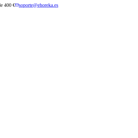
 de 400 €
soporte@ehoreka.es