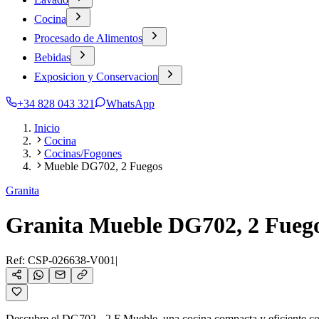
Cocina
Procesado de Alimentos
Bebidas
Exposicion y Conservacion
+34 828 043 321
WhatsApp
Inicio
Cocina
Cocinas/Fogones
Mueble DG702, 2 Fuegos
Granita
Granita Mueble DG702, 2 Fueg
Ref:
CSP-026638-V001
|
Descubre el DG702 - 2 F Mueble, una cocina compacta y eficiente con 