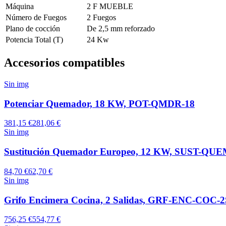
Máquina
2 F MUEBLE
Número de Fuegos
2 Fuegos
Plano de cocción
De 2,5 mm reforzado
Potencia Total (T)
24 Kw
Accesorios compatibles
Sin img
Potenciar Quemador, 18 KW, POT-QMDR-18
381,15 €
281,06 €
Sin img
Sustitución Quemador Europeo, 12 KW, SUST-QUE
84,70 €
62,70 €
Sin img
Grifo Encimera Cocina, 2 Salidas, GRF-ENC-COC-2
756,25 €
554,77 €