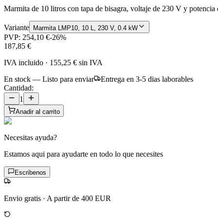
Marmita de 10 litros con tapa de bisagra, voltaje de 230 V y potencia 
Variante
Marmita LMP10, 10 L, 230 V, 0.4 kW
PVP:
254,10 €
-
26
%
187,85 €
IVA incluido
·
155,25 €
sin IVA
En stock — Listo para enviar
Entrega en 3-5 dias laborables
Cantidad:
1
Anadir al carrito
Necesitas ayuda?
Estamos aqui para ayudarte en todo lo que necesites
Escribenos
Envio gratis
·
A partir de 400 EUR