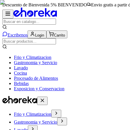
Descuento de Bienvenida 5%
BIENVENIDO
Envio gratis a partir
Escribenos
Login
Carrito
Frio y Climatizacion
Gastronomia y Servicio
Lavado
Cocina
Procesado de Alimentos
Bebidas
Exposicion y Conservacion
Frio y Climatizacion
Gastronomia y Servicio
Lavado