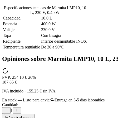
Especificaciones tecnicas de
Marmita LMP10, 10
L, 230 V, 0.4 kW
Capacidad
10.0 L
Potencia
400.0 W
Voltaje
230.0 V
Tapa
Con bisagra
Recipiente
Interior desmontable INOX
Temperatura regulable
De 30 a 90ºC
Opiniones sobre
Marmita LMP10, 10 L, 23
PVP:
254,10 €
-
26
%
187,85 €
IVA incluido
·
155,25 €
sin IVA
En stock — Listo para enviar
Entrega en 3-5 dias laborables
Cantidad:
1
Anadir al carrito