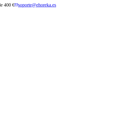
 de 400 €
soporte@ehoreka.es