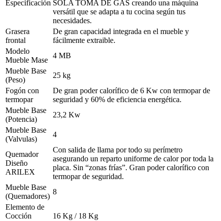
Especificación
SÓLA TOMA DE GAS creando una máquina
versátil que se adapta a tu cocina según tus
necesidades.
Grasera
De gran capacidad integrada en el mueble y
frontal
fácilmente extraible.
Modelo
4 MB
Mueble Mase
Mueble Base
25 kg
(Peso)
Fogón con
De gran poder calorífico de 6 Kw con termopar de
termopar
seguridad y 60% de eficiencia energética.
Mueble Base
23,2 Kw
(Potencia)
Mueble Base
4
(Valvulas)
Con salida de llama por todo su perímetro
Quemador
asegurando un reparto uniforme de calor por toda la
Diseño
placa. Sin “zonas frías”. Gran poder calorífico con
ARILEX
termopar de seguridad.
Mueble Base
8
(Quemadores)
Elemento de
Cocción
16 Kg / 18 Kg