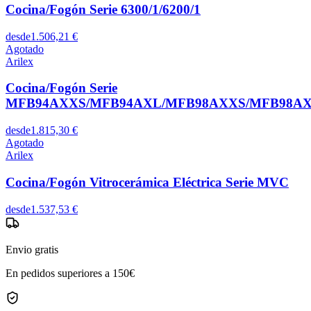
Cocina/Fogón Serie 6300/1/6200/1
desde
1.506,21 €
Agotado
Arilex
Cocina/Fogón Serie
MFB94AXXS/MFB94AXL/MFB98AXXS/MFB98AX
desde
1.815,30 €
Agotado
Arilex
Cocina/Fogón Vitrocerámica Eléctrica Serie MVC
desde
1.537,53 €
Envio gratis
En pedidos superiores a 150€