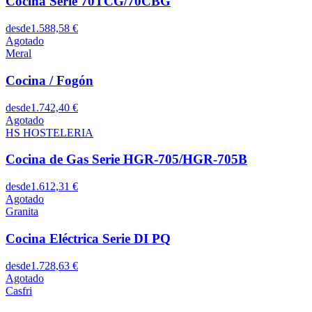
Cocina Serie 70TCG/70CBG
desde
1.588,58 €
Agotado
Meral
Cocina / Fogón
desde
1.742,40 €
Agotado
HS HOSTELERIA
Cocina de Gas Serie HGR-705/HGR-705B
desde
1.612,31 €
Agotado
Granita
Cocina Eléctrica Serie DI PQ
desde
1.728,63 €
Agotado
Casfri