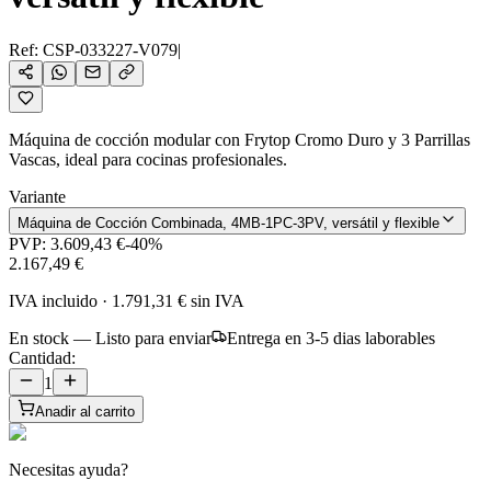
Ref:
CSP-033227-V079
|
Máquina de cocción modular con Frytop Cromo Duro y 3 Parrillas
Vascas, ideal para cocinas profesionales.
Variante
Máquina de Cocción Combinada, 4MB-1PC-3PV, versátil y flexible
PVP:
3.609,43 €
-
40
%
2.167,49 €
IVA incluido
·
1.791,31 €
sin IVA
En stock — Listo para enviar
Entrega en 3-5 dias laborables
Cantidad:
1
Anadir al carrito
Necesitas ayuda?