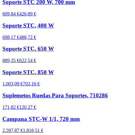
Soporte STC 200 W, 700 mm
609,84 €
426,89 €
Soporte STC, 400 W
698,17 €
488,72 €
Soporte STC, 650 W
889,35 €
622,54 €
Soporte STC, 850 W
1.003,09 €
702,16 €
Suplemetos Ruedas Para Soportes, 710286
171,82 €
120,27 €
Campana STC-W 1/1, 720 mm
2.597,87 €
1.818,51 €