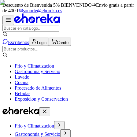
Descuento de Bienvenida 5%
BIENVENIDO
Envio gratis a partir
de 400 €
soporte@ehoreka.es
Escribenos
Login
Carrito
Frio y Climatizacion
Gastronomia y Servicio
Lavado
Cocina
Procesado de Alimentos
Bebidas
Exposicion y Conservacion
Frio y Climatizacion
Gastronomia y Servicio