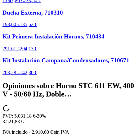
1.047,86 €
733,50 €
Ducha Externa, 710310
193,60 €
135,52 €
Kit Primera Instalación Hornos, 710434
291,61 €
204,13 €
Kit Instalación Campana/Condensadores, 710671
203,28 €
142,30 €
Opiniones sobre
Horno STC 611 EW, 400
V - 50/60 Hz, Doble…
PVP:
5.031,18 €
-
30
%
3.521,83 €
IVA incluido
·
2.910,60 €
sin IVA