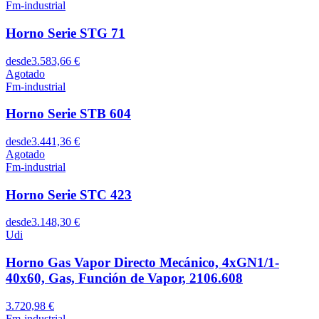
Fm-industrial
Horno Serie STG 71
desde
3.583,66 €
Agotado
Fm-industrial
Horno Serie STB 604
desde
3.441,36 €
Agotado
Fm-industrial
Horno Serie STC 423
desde
3.148,30 €
Udi
Horno Gas Vapor Directo Mecánico, 4xGN1/1-
40x60, Gas, Función de Vapor, 2106.608
3.720,98 €
Fm-industrial