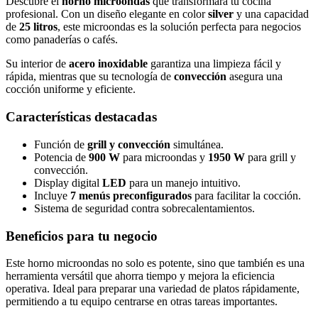
Descubre el
horno microondas
que transformará tu cocina
profesional. Con un diseño elegante en color
silver
y una capacidad
de
25 litros
, este microondas es la solución perfecta para negocios
como panaderías o cafés.
Su interior de
acero inoxidable
garantiza una limpieza fácil y
rápida, mientras que su tecnología de
convección
asegura una
cocción uniforme y eficiente.
Características destacadas
Función de
grill y convección
simultánea.
Potencia de
900 W
para microondas y
1950 W
para grill y
convección.
Display digital
LED
para un manejo intuitivo.
Incluye
7 menús preconfigurados
para facilitar la cocción.
Sistema de seguridad contra sobrecalentamientos.
Beneficios para tu negocio
Este horno microondas no solo es potente, sino que también es una
herramienta versátil que ahorra tiempo y mejora la eficiencia
operativa. Ideal para preparar una variedad de platos rápidamente,
permitiendo a tu equipo centrarse en otras tareas importantes.