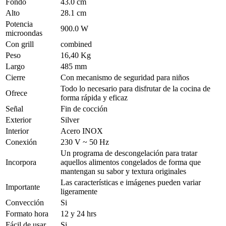
Fondo
43.0 cm
Alto
28.1 cm
Potencia
900.0 W
microondas
Con grill
combined
Peso
16,40 Kg
Largo
485 mm
Cierre
Con mecanismo de seguridad para niños
Todo lo necesario para disfrutar de la cocina de
Ofrece
forma rápida y eficaz
Señal
Fin de cocción
Exterior
Silver
Interior
Acero INOX
Conexión
230 V ~ 50 Hz
Un programa de descongelación para tratar
Incorpora
aquellos alimentos congelados de forma que
mantengan su sabor y textura originales
Las características e imágenes pueden variar
Importante
ligeramente
Convección
Si
Formato hora
12 y 24 hrs
Fácil de usar
Si