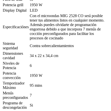
Potencia grill
1950 W
Display Digital
LED
Con el microondas MIG 2528 CO será posible
tener tus alimentos listos en cualquier momento.
Además puedes olvidarte de programación
Especificaciónes
engorrosa debido a que incorpora 7 menús de
cocción preconfigurados para facilitar los
procesos de cocinado
Sistema
Contra sobrecalientamientos
seguridad
Dimensiones
34 x 22 x 34,4 cm
cavidad
Niveles de
6
Potencia
Potencia
1950 W
convección
Temporizador
95 mins
Máximo
Menús
7
preconfigurados
Programa de
Si
descongelación