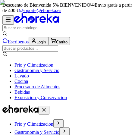
Descuento de Bienvenida 5%
BIENVENIDO
Envio gratis a partir
de 400 €
soporte@ehoreka.es
Escribenos
Login
Carrito
Frio y Climatizacion
Gastronomia y Servicio
Lavado
Cocina
Procesado de Alimentos
Bebidas
Exposicion y Conservacion
Frio y Climatizacion
Gastronomia y Servicio