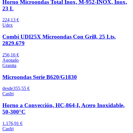
Horno Microondas Total Inox, M-952-INOX, Inox,
23 L
224,13 €
Udex
Combi UDI25X Microondas Con Grill, 25 Lts,
2829.679
256,16 €
Agotado
Granita
Microondas Serie B620/G1830
desde
355,55 €
Casfri
Horno a Convección, HC-864-I, Acero Inoxidable,
50-300°C
1.176,91 €
Casfri