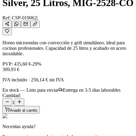
Silver, 25 Litros, MIG-2528-CO
Ref:
CSP-019062
|
Horno microondas con convección y grill simultáneo, ideal para
cocinas profesionales. Capacidad de 25 litros y acabado en acero
inoxidable.
PVP:
435,60 €
-
29
%
309,93 €
IVA incluido
·
256,14 €
sin IVA
En stock — Listo para enviar
Entrega en 3-5 dias laborables
Cantidad:
1
Anadir al carrito
Necesitas ayuda?