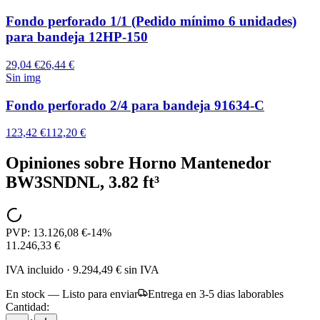
Fondo perforado 1/1 (Pedido mínimo 6 unidades)
para bandeja 12HP-150
29,04 €
26,44 €
Sin img
Fondo perforado 2/4 para bandeja 91634-C
123,42 €
112,20 €
Opiniones sobre
Horno Mantenedor
BW3SNDNL, 3.82 ft³
PVP:
13.126,08 €
-
14
%
11.246,33 €
IVA incluido
·
9.294,49 €
sin IVA
En stock — Listo para enviar
Entrega en 3-5 dias laborables
Cantidad: