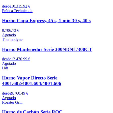
desde
10.315,92 €
Prática Technicook
Horno Copa Express, 45 s, 1 min 30 s, 40 s
9.706,73 €
Agotado
Thermodyne
Horno Mantenedor Serie 300NDNL/300CT
desde
12.470,99 €
Agotado
Udi
Horno Vapor Directo Serie
4001.602/4001.604/4001.606
desde
9.760,49 €
Agotado
Roaster Grill
Horno de Carbón Serie ROC