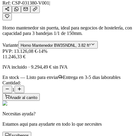
Ref:
CSP-031380-V001
|
Horno mantenedor sin puerta, ideal para negocios de hostelería, con
capacidad para 3 bandejas 1/1 de 150mm.
Variante
Horno Mantenedor BW3SNDNL, 3.82 ft³
PVP:
13.126,08 €
-
14
%
11.246,33 €
IVA incluido
·
9.294,49 €
sin IVA
En stock — Listo para enviar
Entrega en 3-5 dias laborables
Cantidad:
1
Anadir al carrito
Necesitas ayuda?
Estamos aqui para ayudarte en todo lo que necesites
Escribenos