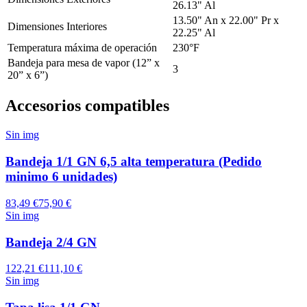
26.13" Al
13.50" An x 22.00" Pr x
Dimensiones Interiores
22.25" Al
Temperatura máxima de operación
230°F
Bandeja para mesa de vapor (12” x
3
20” x 6”)
Accesorios compatibles
Sin img
Bandeja 1/1 GN 6,5 alta temperatura (Pedido
minimo 6 unidades)
83,49 €
75,90 €
Sin img
Bandeja 2/4 GN
122,21 €
111,10 €
Sin img