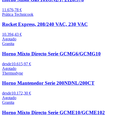
11.676,78 €
Prática Technicook
Rocket Express, 208/240 VAC, 230 VAC
10.394,43 €
Agotado
Granita
Horno Mixto Directo Serie GCMG6/GCMG10
desde
10.615,97 €
Agotado
Thermodyne
Horno Mantenedor Serie 200NDNL/200CT
desde
10.172,30 €
Agotado
Granita
Horno Mixto Directo Serie GCME10/GCME102