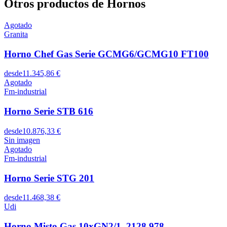
Otros productos de Hornos
Agotado
Granita
Horno Chef Gas Serie GCMG6/GCMG10 FT100
desde
11.345,86 €
Agotado
Fm-industrial
Horno Serie STB 616
desde
10.876,33 €
Sin imagen
Agotado
Fm-industrial
Horno Serie STG 201
desde
11.468,38 €
Udi
Horno Misto Gas 10xGN2/1, 2128.978