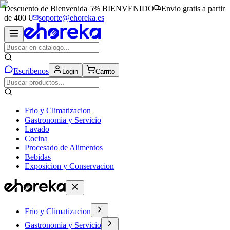
Descuento de Bienvenida 5%
BIENVENIDO
Envio gratis a partir
de 400 €
soporte@ehoreka.es
Escribenos
Login
Carrito
Frio y Climatizacion
Gastronomia y Servicio
Lavado
Cocina
Procesado de Alimentos
Bebidas
Exposicion y Conservacion
Frio y Climatizacion
Gastronomia y Servicio