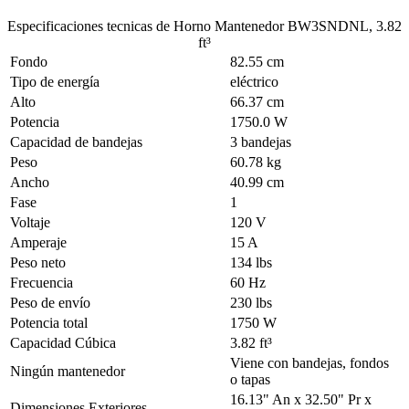
Especificaciones tecnicas de
Horno Mantenedor BW3SNDNL, 3.82
ft³
Fondo
82.55 cm
Tipo de energía
eléctrico
Alto
66.37 cm
Potencia
1750.0 W
Capacidad de bandejas
3 bandejas
Peso
60.78 kg
Ancho
40.99 cm
Fase
1
Voltaje
120 V
Amperaje
15 A
Peso neto
134 lbs
Frecuencia
60 Hz
Peso de envío
230 lbs
Potencia total
1750 W
Capacidad Cúbica
3.82 ft³
Viene con bandejas, fondos
Ningún mantenedor
o tapas
16.13" An x 32.50" Pr x
Dimensiones Exteriores