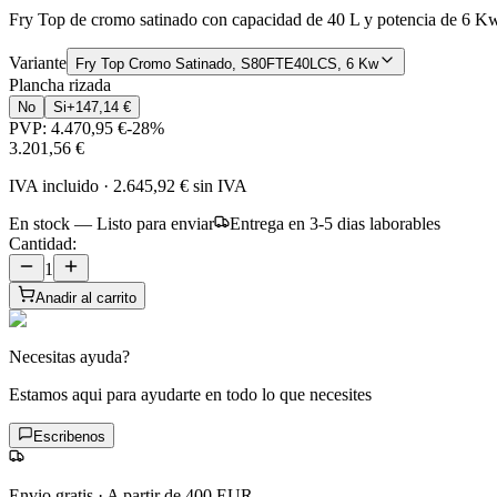
Fry Top de cromo satinado con capacidad de 40 L y potencia de 6 Kw. 
Variante
Fry Top Cromo Satinado, S80FTE40LCS, 6 Kw
Plancha rizada
No
Si
+
147,14 €
PVP:
4.470,95 €
-
28
%
3.201,56 €
IVA incluido
·
2.645,92 €
sin IVA
En stock — Listo para enviar
Entrega en 3-5 dias laborables
Cantidad:
1
Anadir al carrito
Necesitas ayuda?
Estamos aqui para ayudarte en todo lo que necesites
Escribenos
Envio gratis
·
A partir de 400 EUR