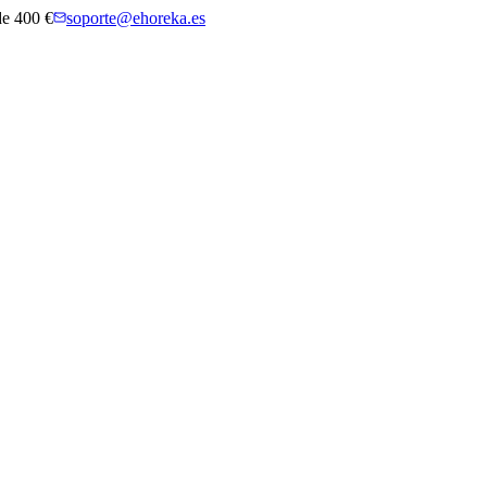
 de 400 €
soporte@ehoreka.es