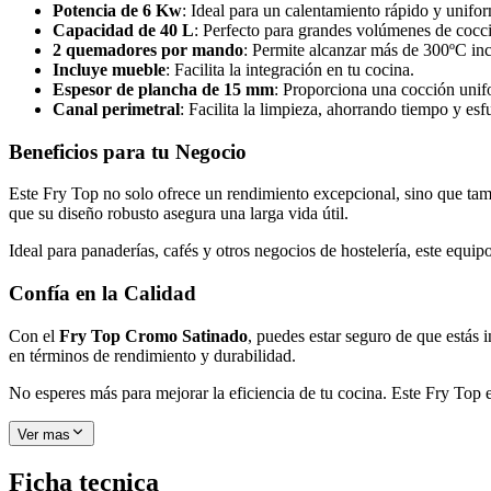
Potencia de 6 Kw
: Ideal para un calentamiento rápido y unifo
Capacidad de 40 L
: Perfecto para grandes volúmenes de cocc
2 quemadores por mando
: Permite alcanzar más de 300ºC in
Incluye mueble
: Facilita la integración en tu cocina.
Espesor de plancha de 15 mm
: Proporciona una cocción unifo
Canal perimetral
: Facilita la limpieza, ahorrando tiempo y esf
Beneficios para tu Negocio
Este Fry Top no solo ofrece un rendimiento excepcional, sino que tamb
que su diseño robusto asegura una larga vida útil.
Ideal para panaderías, cafés y otros negocios de hostelería, este equip
Confía en la Calidad
Con el
Fry Top Cromo Satinado
, puedes estar seguro de que estás 
en términos de rendimiento y durabilidad.
No esperes más para mejorar la eficiencia de tu cocina. Este Fry Top 
Ver mas
Ficha tecnica