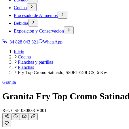
Cocina
Procesado de Alimentos
Bebidas
Exposicion y Conservacion
+34 828 043 321
WhatsApp
Inicio
Cocina
Planchas y parrillas
Planchas
Fry Top Cromo Satinado, S80FTE40LCS, 6 Kw
Granita
Granita Fry Top Cromo Satina
Ref:
CSP-030833-V001
|