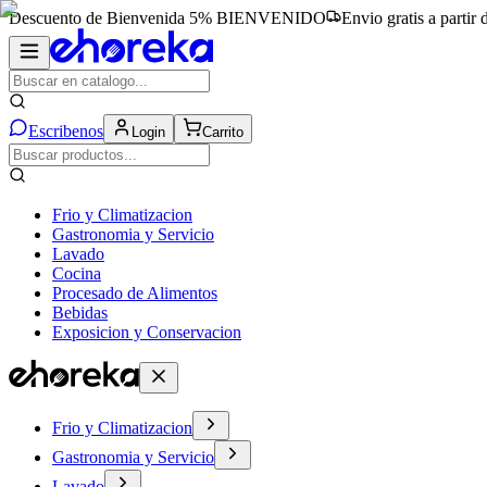
Descuento de Bienvenida 5%
BIENVENIDO
Envio gratis a partir
Escribenos
Login
Carrito
Frio y Climatizacion
Gastronomia y Servicio
Lavado
Cocina
Procesado de Alimentos
Bebidas
Exposicion y Conservacion
Frio y Climatizacion
Gastronomia y Servicio
Lavado