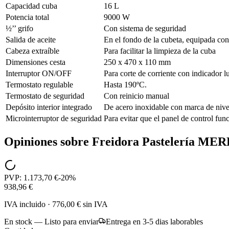
Capacidad cuba
16 L
Potencia total
9000 W
½’’ grifo
Con sistema de seguridad
Salida de aceite
En el fondo de la cubeta, equipada con f
Cabeza extraíble
Para facilitar la limpieza de la cuba
Dimensiones cesta
250 x 470 x 110 mm
Interruptor ON/OFF
Para corte de corriente con indicador 
Termostato regulable
Hasta 190ºC.
Termostato de seguridad
Con reinicio manual
Depósito interior integrado
De acero inoxidable con marca de nivel
Microinterruptor de seguridad
Para evitar que el panel de control fun
Opiniones sobre
Freidora Pastelería M
PVP:
1.173,70 €
-
20
%
938,96 €
IVA incluido
·
776,00 €
sin IVA
En stock — Listo para enviar
Entrega en 3-5 dias laborables