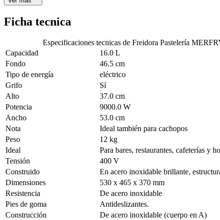
Ver mas
Ficha tecnica
Especificaciones tecnicas de
Freidora Pastelería MER
Capacidad
16.0 L
Fondo
46.5 cm
Tipo de energía
eléctrico
Grifo
Sí
Alto
37.0 cm
Potencia
9000.0 W
Ancho
53.0 cm
Nota
Ideal también para cachopos
Peso
12 kg
Ideal
Para bares, restaurantes, cafeterías y ho
Tensión
400 V
Construido
En acero inoxidable brillante, estructur
Dimensiones
530 x 465 x 370 mm
Resistencia
De acero inoxidable
Pies de goma
Antideslizantes.
Construcción
De acero inoxidable (cuerpo en A)