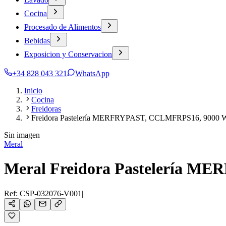
Cocina
Procesado de Alimentos
Bebidas
Exposicion y Conservacion
+34 828 043 321
WhatsApp
Inicio
Cocina
Freidoras
Freidora Pastelería MERFRYPAST, CCLMFRPS16, 9000 W
Sin imagen
Meral
Meral Freidora Pastelería M
Ref:
CSP-032076-V001
|