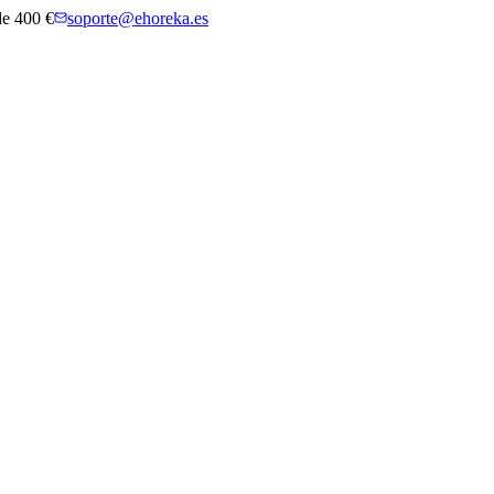
 de 400 €
soporte@ehoreka.es