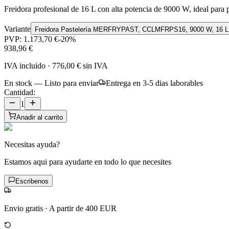
Freidora profesional de 16 L con alta potencia de 9000 W, ideal para p
Variante
Freidora Pastelería MERFRYPAST, CCLMFRPS16, 9000 W, 16 L
PVP:
1.173,70 €
-
20
%
938,96 €
IVA incluido
·
776,00 €
sin IVA
En stock — Listo para enviar
Entrega en 3-5 dias laborables
Cantidad:
1
Anadir al carrito
Necesitas ayuda?
Estamos aqui para ayudarte en todo lo que necesites
Escribenos
Envio gratis
·
A partir de 400 EUR