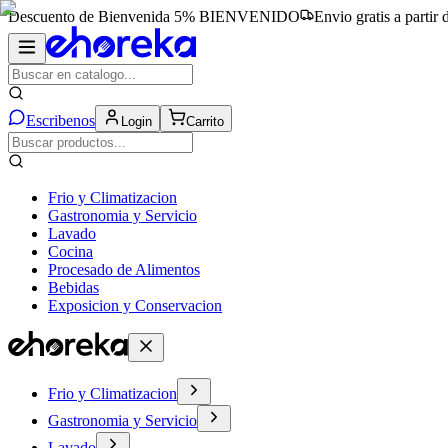
Descuento de Bienvenida 5%
BIENVENIDO
Envio gratis a partir
Escribenos
Login
Carrito
Frio y Climatizacion
Gastronomia y Servicio
Lavado
Cocina
Procesado de Alimentos
Bebidas
Exposicion y Conservacion
Frio y Climatizacion
Gastronomia y Servicio
Lavado