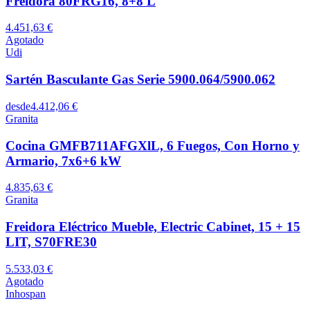
Freidora 80FRG16, 8+8 L
4.451,63 €
Agotado
Udi
Sartén Basculante Gas Serie 5900.064/5900.062
desde
4.412,06 €
Granita
Cocina GMFB711AFGXlL, 6 Fuegos, Con Horno y
Armario, 7x6+6 kW
4.835,63 €
Granita
Freidora Eléctrico Mueble, Electric Cabinet, 15 + 15
LIT, S70FRE30
5.533,03 €
Agotado
Inhospan