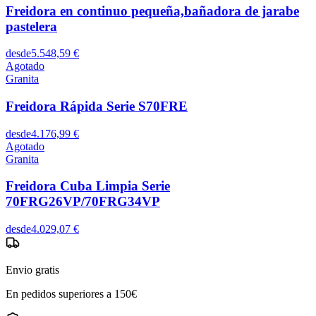
Freidora en continuo pequeña,bañadora de jarabe
pastelera
desde
5.548,59 €
Agotado
Granita
Freidora Rápida Serie S70FRE
desde
4.176,99 €
Agotado
Granita
Freidora Cuba Limpia Serie
70FRG26VP/70FRG34VP
desde
4.029,07 €
Envio gratis
En pedidos superiores a 150€