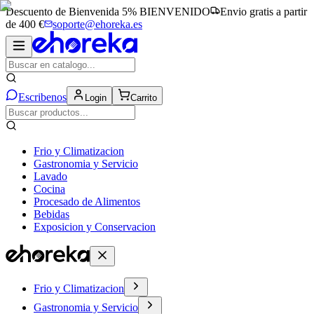
Descuento de Bienvenida 5%
BIENVENIDO
Envio gratis a partir
de 400 €
soporte@ehoreka.es
Escribenos
Login
Carrito
Frio y Climatizacion
Gastronomia y Servicio
Lavado
Cocina
Procesado de Alimentos
Bebidas
Exposicion y Conservacion
Frio y Climatizacion
Gastronomia y Servicio