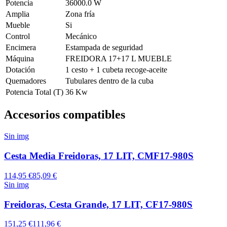
Potencia
36000.0 W
Amplia
Zona fría
Mueble
Si
Control
Mecánico
Encimera
Estampada de seguridad
Máquina
FREIDORA 17+17 L MUEBLE
Dotación
1 cesto + 1 cubeta recoge-aceite
Quemadores
Tubulares dentro de la cuba
Potencia Total (T)
36 Kw
Accesorios compatibles
Sin img
Cesta Media Freidoras, 17 LIT, CMF17-980S
114,95 €
85,09 €
Sin img
Freidoras, Cesta Grande, 17 LIT, CF17-980S
151,25 €
111,96 €