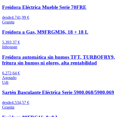
Freidora Eléctrica Mueble Serie 70FRE
desde
4.741,99 €
Granita
Freidora a Gas, M9FRGM36, 18 + 18 L
5.393,37 €
Inhospan
Freidora automática sin humos TFT, TURBOFRY9,
fritura sin humos ni olores, alta rentabilidad
6.272,64 €
Agotado
Udi
Sartén Basculante Eléctrica Serie 5900.068/5900.069
desde
4.534,57 €
Granita