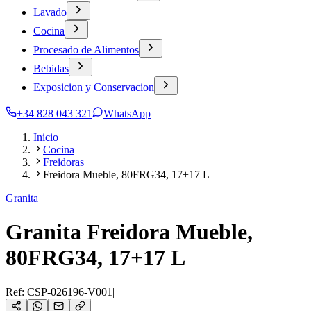
Lavado
Cocina
Procesado de Alimentos
Bebidas
Exposicion y Conservacion
+34 828 043 321
WhatsApp
Inicio
Cocina
Freidoras
Freidora Mueble, 80FRG34, 17+17 L
Granita
Granita Freidora Mueble,
80FRG34, 17+17 L
Ref:
CSP-026196-V001
|