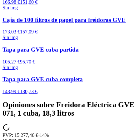
166,98 €
151,60 €
Sin img
Caja de 100 filtros de papel para freidoras GVE
173,03 €
157,09 €
Sin img
Tapa para GVE cuba partida
105,27 €
95,70 €
Sin img
Tapa para GVE cuba completa
143,99 €
130,73 €
Opiniones sobre
Freidora Eléctrica GVE
071, 1 cuba, 18,3 litros
PVP:
15.277,46 €
-
14
%