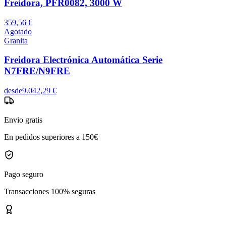
Freidora, PFR0082, 3000 W
359,56 €
Agotado
Granita
Freidora Electrónica Automática Serie
N7FRE/N9FRE
desde
9.042,29 €
Envio gratis
En pedidos superiores a 150€
Pago seguro
Transacciones 100% seguras