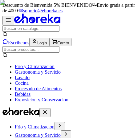
Descuento de Bienvenida 5%
BIENVENIDO
Envio gratis a partir
de 400 €
soporte@ehoreka.es
Escribenos
Login
Carrito
Frio y Climatizacion
Gastronomia y Servicio
Lavado
Cocina
Procesado de Alimentos
Bebidas
Exposicion y Conservacion
Frio y Climatizacion
Gastronomia y Servicio