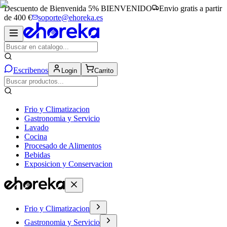
Descuento de Bienvenida 5%
BIENVENIDO
Envio gratis a partir
de 400 €
soporte@ehoreka.es
Escribenos
Login
Carrito
Frio y Climatizacion
Gastronomia y Servicio
Lavado
Cocina
Procesado de Alimentos
Bebidas
Exposicion y Conservacion
Frio y Climatizacion
Gastronomia y Servicio