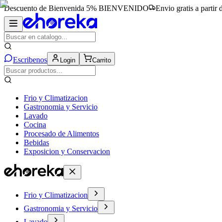
Descuento de Bienvenida 5%
BIENVENIDO
Envio gratis a partir
Escribenos
Login
Carrito
Frio y Climatizacion
Gastronomia y Servicio
Lavado
Cocina
Procesado de Alimentos
Bebidas
Exposicion y Conservacion
Frio y Climatizacion
Gastronomia y Servicio
Lavado