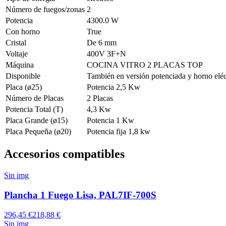
Número de fuegos/zonas
2
Potencia
4300.0 W
Con horno
True
Cristal
De 6 mm
Voltaje
400V 3F+N
Máquina
COCINA VITRO 2 PLACAS TOP
Disponible
También en versión potenciada y horno eléc
Placa (ø25)
Potencia 2,5 Kw
Número de Placas
2 Placas
Potencia Total (T)
4,3 Kw
Placa Grande (ø15)
Potencia 1 Kw
Placa Pequeña (ø20)
Potencia fija 1,8 kw
Accesorios compatibles
Sin img
Plancha 1 Fuego Lisa, PAL7IF-700S
296,45 €
218,88 €
Sin img