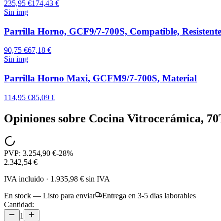
235,95 €
174,43 €
Sin img
Parrilla Horno, GCF9/7-700S, Compatible, Resistente
90,75 €
67,18 €
Sin img
Parrilla Horno Maxi, GCFM9/7-700S, Material
114,95 €
85,09 €
Opiniones sobre
Cocina Vitrocerámica, 70
PVP:
3.254,90 €
-
28
%
2.342,54 €
IVA incluido
·
1.935,98 €
sin IVA
En stock — Listo para enviar
Entrega en 3-5 dias laborables
Cantidad:
1