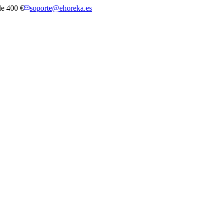
 de 400 €
soporte@ehoreka.es