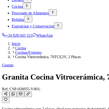
Cocina
Procesado de Alimentos
Bebidas
Exposicion y Conservacion
+34 828 043 321
WhatsApp
Inicio
Cocina
Cocinas/Fogones
Cocina Vitrocerámica, 70TCE2V, 2 Placas
Granita
Granita Cocina Vitrocerámica,
Ref:
CSP-026055-V001
|
Cocina vitrocerámica con 2 placas, ideal para negocios de hostelería.