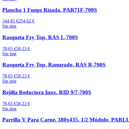
Plancha 1 Fuego Rizada, PAR71F-700S
344,85 €
254,62 €
Sin img
Rasqueta Fry Top, RAS L-700S
78,65 €
58,23 €
Sin img
Rasqueta Fry Top, Ranurado, RAS R-700S
78,65 €
58,23 €
Sin img
Rejilla Reductora Inox, RID 9/7-700S
78,65 €
58,23 €
Sin img
Parrilla V Para Carne, 380x435, 1/2 Módulo, PAR