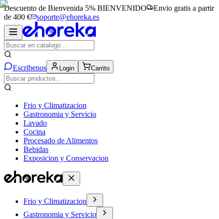
Descuento de Bienvenida 5%
BIENVENIDO
Envio gratis a partir
de 400 €
soporte@ehoreka.es
Escribenos
Login
Carrito
Frio y Climatizacion
Gastronomia y Servicio
Lavado
Cocina
Procesado de Alimentos
Bebidas
Exposicion y Conservacion
Frio y Climatizacion
Gastronomia y Servicio