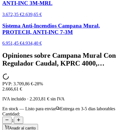
ANTI-INC 3M-MRL
3.672,35 €
2.639,65 €
Sistema Anti-Incendios Campana Mural,
PROTECH, ANTI-INC 7-3M
6.951,45 €
4.934,40 €
Opiniones sobre
Campana Mural Con
Regulador Caudal, KPRC 4000,…
PVP:
3.709,86 €
-
28
%
2.666,61 €
IVA incluido
·
2.203,81 €
sin IVA
En stock — Listo para enviar
Entrega en 3-5 dias laborables
Cantidad:
1
Anadir al carrito