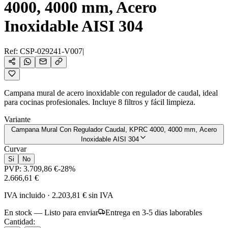
4000, 4000 mm, Acero
Inoxidable AISI 304
Ref:
CSP-029241-V007
|
Campana mural de acero inoxidable con regulador de caudal, ideal
para cocinas profesionales. Incluye 8 filtros y fácil limpieza.
Variante
Campana Mural Con Regulador Caudal, KPRC 4000, 4000 mm, Acero
Inoxidable AISI 304
Curvar
Si
No
PVP:
3.709,86 €
-
28
%
2.666,61 €
IVA incluido
·
2.203,81 €
sin IVA
En stock — Listo para enviar
Entrega en 3-5 dias laborables
Cantidad: