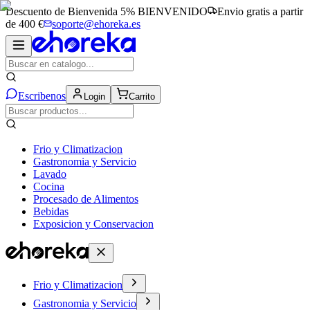
Descuento de Bienvenida 5%
BIENVENIDO
Envio gratis a partir
de 400 €
soporte@ehoreka.es
Escribenos
Login
Carrito
Frio y Climatizacion
Gastronomia y Servicio
Lavado
Cocina
Procesado de Alimentos
Bebidas
Exposicion y Conservacion
Frio y Climatizacion
Gastronomia y Servicio