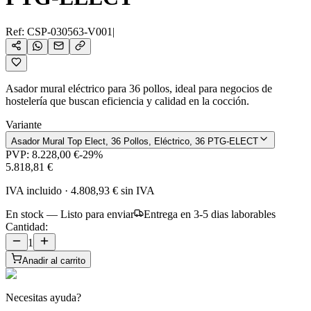
Ref:
CSP-030563-V001
|
Asador mural eléctrico para 36 pollos, ideal para negocios de
hostelería que buscan eficiencia y calidad en la cocción.
Variante
Asador Mural Top Elect, 36 Pollos, Eléctrico, 36 PTG-ELECT
PVP:
8.228,00 €
-
29
%
5.818,81 €
IVA incluido
·
4.808,93 €
sin IVA
En stock — Listo para enviar
Entrega en 3-5 dias laborables
Cantidad:
1
Anadir al carrito
Necesitas ayuda?