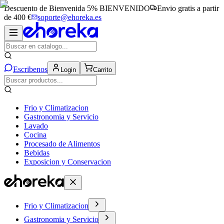
Descuento de Bienvenida 5%
BIENVENIDO
Envio gratis a partir
de 400 €
soporte@ehoreka.es
Escribenos
Login
Carrito
Frio y Climatizacion
Gastronomia y Servicio
Lavado
Cocina
Procesado de Alimentos
Bebidas
Exposicion y Conservacion
Frio y Climatizacion
Gastronomia y Servicio