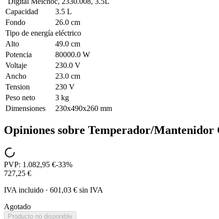
Digital Melchoc, 2330.008, 3.5L
Capacidad
3.5 L
Fondo
26.0 cm
Tipo de energía
eléctrico
Alto
49.0 cm
Potencia
80000.0 W
Voltaje
230.0 V
Ancho
23.0 cm
Tension
230 V
Peso neto
3 kg
Dimensiones
230x490x260 mm
Opiniones sobre
Temperador/Mantenidor C
PVP:
1.082,95 €
-
33
%
727,25 €
IVA incluido
·
601,03 €
sin IVA
Agotado
Producto no disponible