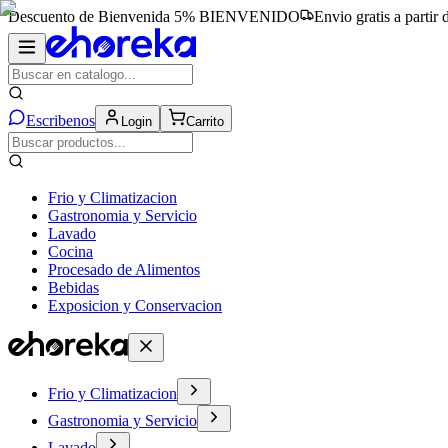
Descuento de Bienvenida 5%
BIENVENIDO
Envio gratis a partir
Escribenos
Login
Carrito
Frio y Climatizacion
Gastronomia y Servicio
Lavado
Cocina
Procesado de Alimentos
Bebidas
Exposicion y Conservacion
Frio y Climatizacion
Gastronomia y Servicio
Lavado