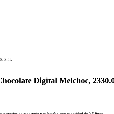
8, 3.5L
ocolate Digital Melchoc, 2330.0
egocios de repostería y cafeterías, con capacidad de 3.5 litros.