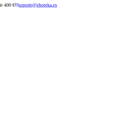
 de 400 €
soporte@ehoreka.es