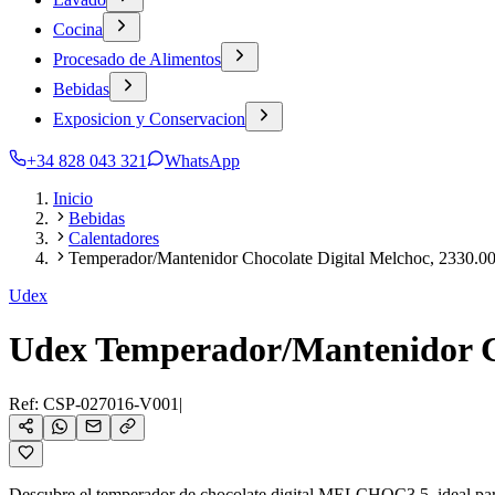
Cocina
Procesado de Alimentos
Bebidas
Exposicion y Conservacion
+34 828 043 321
WhatsApp
Inicio
Bebidas
Calentadores
Temperador/Mantenidor Chocolate Digital Melchoc, 2330.00
Udex
Udex Temperador/Mantenidor Ch
Ref:
CSP-027016-V001
|
Descubre el temperador de chocolate digital MELCHOC3,5, ideal para n