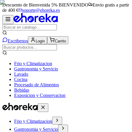
Descuento de Bienvenida 5%
BIENVENIDO
Envio gratis a partir
de 400 €
soporte@ehoreka.es
Escribenos
Login
Carrito
Frio y Climatizacion
Gastronomia y Servicio
Lavado
Cocina
Procesado de Alimentos
Bebidas
Exposicion y Conservacion
Frio y Climatizacion
Gastronomia y Servicio