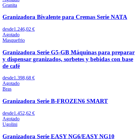
Granita
Granizadora Bivalente para Cremas Serie NATA
desde
1.246,02 €
Agotado
Masquefrio
Granizadora Serie G5-GB Máquinas para preparar
y dispensar granizados, sorbetes y bebidas con base
de café
desde
1.398,68 €
Agotado
Bras
Granizadora Serie B-FROZEN6 SMART
desde
1.452,62 €
Agotado
Ugolini
Granizadora Serie EASY NG6/EASY NG10