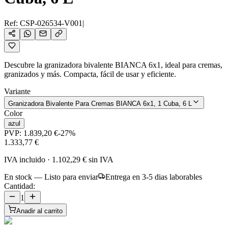
Ref:
CSP-026534-V001
|
Descubre la granizadora bivalente BIANCA 6x1, ideal para cremas,
granizados y más. Compacta, fácil de usar y eficiente.
Variante
Granizadora Bivalente Para Cremas BIANCA 6x1, 1 Cuba, 6 L
Color
azul
PVP:
1.839,20 €
-
27
%
1.333,77 €
IVA incluido
·
1.102,29 €
sin IVA
En stock — Listo para enviar
Entrega en 3-5 dias laborables
Cantidad:
1
Anadir al carrito