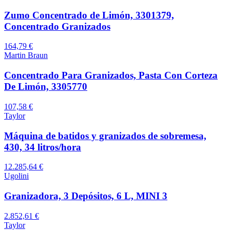
Zumo Concentrado de Limón, 3301379,
Concentrado Granizados
164,79 €
Martin Braun
Concentrado Para Granizados, Pasta Con Corteza
De Limón, 3305770
107,58 €
Taylor
Máquina de batidos y granizados de sobremesa,
430, 34 litros/hora
12.285,64 €
Ugolini
Granizadora, 3 Depósitos, 6 L, MINI 3
2.852,61 €
Taylor