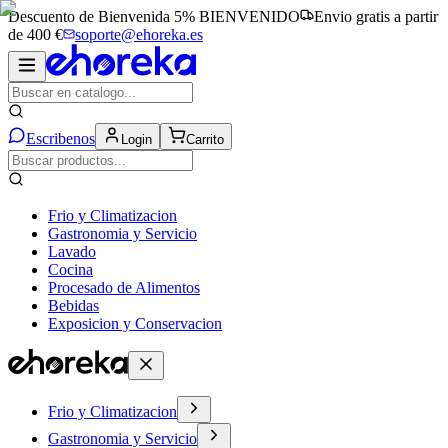
Descuento de Bienvenida 5%
BIENVENIDO
Envio gratis a partir
de 400 €
soporte@ehoreka.es
Escribenos
Login
Carrito
Frio y Climatizacion
Gastronomia y Servicio
Lavado
Cocina
Procesado de Alimentos
Bebidas
Exposicion y Conservacion
Frio y Climatizacion
Gastronomia y Servicio