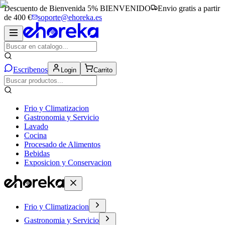
Descuento de Bienvenida 5%
BIENVENIDO
Envio gratis a partir
de 400 €
soporte@ehoreka.es
Escribenos
Login
Carrito
Frio y Climatizacion
Gastronomia y Servicio
Lavado
Cocina
Procesado de Alimentos
Bebidas
Exposicion y Conservacion
Frio y Climatizacion
Gastronomia y Servicio