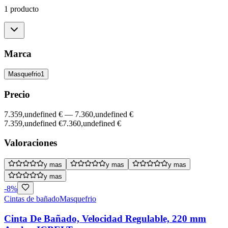
1 producto
Marca
Masquefrio
1
Precio
7.359,undefined €
—
7.360,undefined €
7.359,undefined €
7.360,undefined €
Valoraciones
y mas
y mas
y mas
y mas
-
8
%
Cintas de bañado
Masquefrio
Cinta De Bañado, Velocidad Regulable, 220 mm