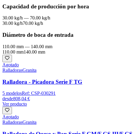
Capacidad de producción por hora
30.00 kg/h
—
70.00 kg/h
30.00 kg/h
70.00 kg/h
Diámetro de boca de entrada
110.00 mm
—
140.00 mm
110.00 mm
140.00 mm
Agotado
Ralladoras
Granita
Ralladora - Picadora Serie F TG
5
modelos
Ref:
CSP-030291
desde
808,04 €
Ver producto
Agotado
Ralladoras
Granita
Ralladora de Queso y Pan Serie F GM/F GS III/F GS 