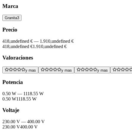
Marca
Granita
3
Precio
418,undefined €
—
1.910,undefined €
418,undefined €
1.910,undefined €
Valoraciones
y mas
y mas
y mas
Potencia
0.50 W
—
1118.55 W
0.50 W
1118.55 W
Voltaje
230.00 V
—
400.00 V
230.00 V
400.00 V