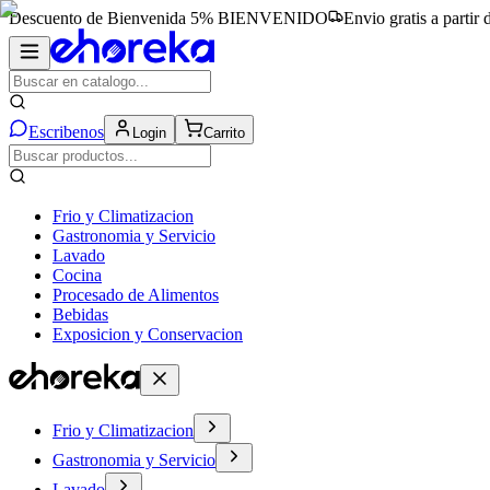
Descuento de Bienvenida 5%
BIENVENIDO
Envio gratis a partir
Escribenos
Login
Carrito
Frio y Climatizacion
Gastronomia y Servicio
Lavado
Cocina
Procesado de Alimentos
Bebidas
Exposicion y Conservacion
Frio y Climatizacion
Gastronomia y Servicio
Lavado