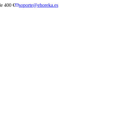
 de 400 €
soporte@ehoreka.es