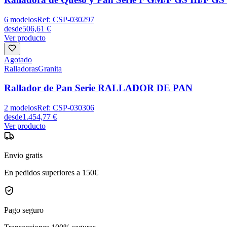
6
modelos
Ref:
CSP-030297
desde
506,61 €
Ver producto
Agotado
Ralladoras
Granita
Rallador de Pan Serie RALLADOR DE PAN
2
modelos
Ref:
CSP-030306
desde
1.454,77 €
Ver producto
Envio gratis
En pedidos superiores a 150€
Pago seguro