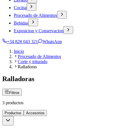
Cocina
Procesado de Alimentos
Bebidas
Exposicion y Conservacion
+34 828 043 321
WhatsApp
Inicio
Procesado de Alimentos
Corte y triturado
Ralladoras
Ralladoras
Filtros
3 productos
Productos
Accesorios