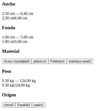
Ancho
2.50 cm
—
6.40 cm
2.50 cm
6.40 cm
Fondo
1.00 cm
—
5.60 cm
1.00 cm
5.60 cm
Material
Acero inoxidable
5
plástico
1
Poliéster
1
stainless-steel
1
Peso
0.30 kg
—
124.00 kg
0.30 kg
124.00 kg
Origen
china
3
España
3
spain
1