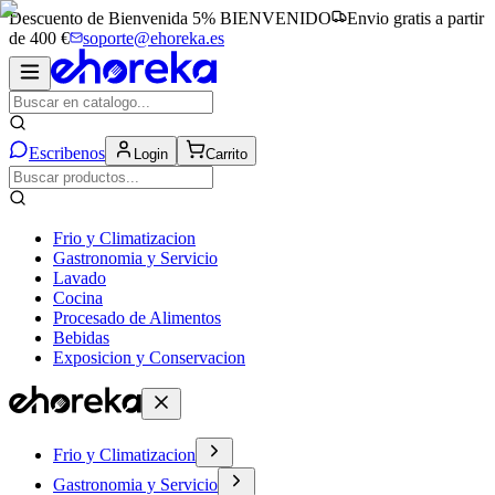
Descuento de Bienvenida 5%
BIENVENIDO
Envio gratis a partir
de 400 €
soporte@ehoreka.es
Escribenos
Login
Carrito
Frio y Climatizacion
Gastronomia y Servicio
Lavado
Cocina
Procesado de Alimentos
Bebidas
Exposicion y Conservacion
Frio y Climatizacion
Gastronomia y Servicio