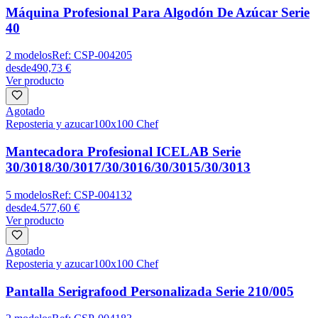
Máquina Profesional Para Algodón De Azúcar Serie
40
2
modelos
Ref:
CSP-004205
desde
490,73 €
Ver producto
Agotado
Reposteria y azucar
100x100 Chef
Mantecadora Profesional ICELAB Serie
30/3018/30/3017/30/3016/30/3015/30/3013
5
modelos
Ref:
CSP-004132
desde
4.577,60 €
Ver producto
Agotado
Reposteria y azucar
100x100 Chef
Pantalla Serigrafood Personalizada Serie 210/005