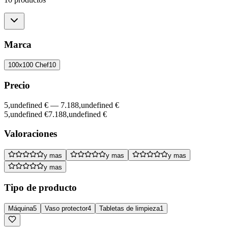
Marca
100x100 Chef
10
Precio
5,undefined €
—
7.188,undefined €
5,undefined €
7.188,undefined €
Valoraciones
y mas
y mas
y mas
y mas
Tipo de producto
Máquina
5
Vaso protector
4
Tabletas de limpieza
1