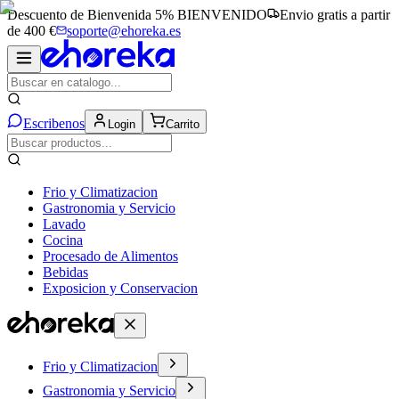
Descuento de Bienvenida 5%
BIENVENIDO
Envio gratis a partir
de 400 €
soporte@ehoreka.es
Escribenos
Login
Carrito
Frio y Climatizacion
Gastronomia y Servicio
Lavado
Cocina
Procesado de Alimentos
Bebidas
Exposicion y Conservacion
Frio y Climatizacion
Gastronomia y Servicio