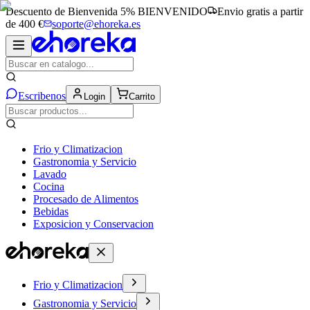
Descuento de Bienvenida 5%
BIENVENIDO
Envio gratis a partir
de 400 €
soporte@ehoreka.es
Escribenos
Login
Carrito
Frio y Climatizacion
Gastronomia y Servicio
Lavado
Cocina
Procesado de Alimentos
Bebidas
Exposicion y Conservacion
Frio y Climatizacion
Gastronomia y Servicio