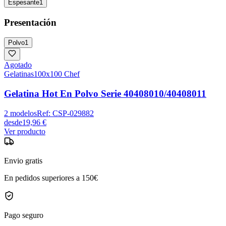
Espesante
1
Presentación
Polvo
1
Agotado
Gelatinas
100x100 Chef
Gelatina Hot En Polvo Serie 40408010/40408011
2
modelos
Ref:
CSP-029882
desde
19,96 €
Ver producto
Envio gratis
En pedidos superiores a 150€
Pago seguro