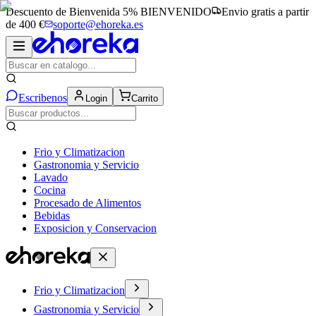
Descuento de Bienvenida 5%
BIENVENIDO
Envio gratis a partir
de 400 €
soporte@ehoreka.es
Escribenos
Login
Carrito
Frio y Climatizacion
Gastronomia y Servicio
Lavado
Cocina
Procesado de Alimentos
Bebidas
Exposicion y Conservacion
Frio y Climatizacion
Gastronomia y Servicio