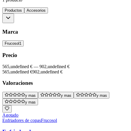
Productos
Accesorios
Marca
Frucosol
1
Precio
565,undefined €
—
902,undefined €
565,undefined €
902,undefined €
Valoraciones
y mas
y mas
y mas
y mas
Agotado
Enfriadores de copas
Frucosol