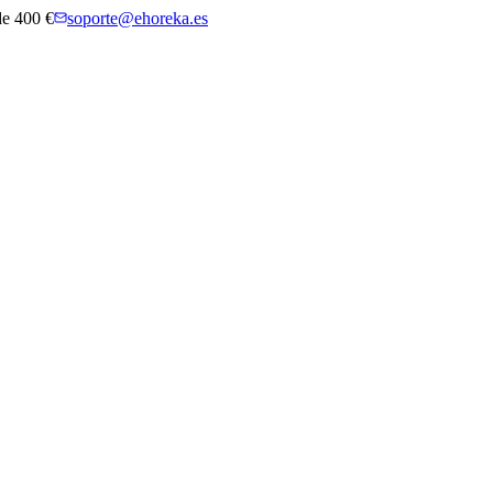
 de 400 €
soporte@ehoreka.es