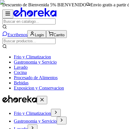
Descuento de Bienvenida 5%
BIENVENIDO
Envio gratis a partir
Escribenos
Login
Carrito
Frio y Climatizacion
Gastronomia y Servicio
Lavado
Cocina
Procesado de Alimentos
Bebidas
Exposicion y Conservacion
Frio y Climatizacion
Gastronomia y Servicio
Lavado