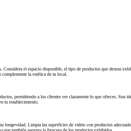
 Considera el espacio disponible, el tipo de productos que deseas exhibi
o complemente la estética de tu local.
oductos, permitiendo a los clientes ver claramente lo que ofreces. Son i
n tu establecimiento.
 su longevidad. Limpia las superficies de vidrio con productos adecuado
no que también asegura la frescura de los productos exhibidos.