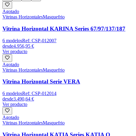
Agotado
Vitrinas Horizontales
Masquefrio
Vitrina Horizontal KARINA Series 67/97/137/187
6
modelos
Ref:
CSP-012007
desde
4.956,95 €
Ver producto
Agotado
Vitrinas Horizontales
Masquefrio
Vitrina Horizontal Serie VERA
6
modelos
Ref:
CSP-012014
desde
3.490,64 €
Ver producto
Agotado
Vitrinas Horizontales
Masquefrio
Vitrina Horizontal KATIA Series KATIA Q