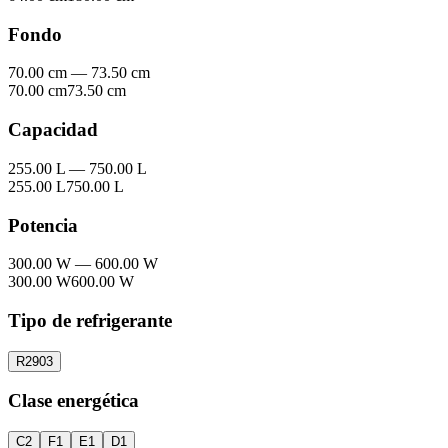
Fondo
70.00 cm
—
73.50 cm
70.00 cm
73.50 cm
Capacidad
255.00 L
—
750.00 L
255.00 L
750.00 L
Potencia
300.00 W
—
600.00 W
300.00 W
600.00 W
Tipo de refrigerante
R290
3
Clase energética
C
2
F
1
E
1
D
1