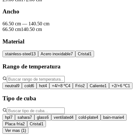
Ancho
66.50 cm
—
140.50 cm
66.50 cm
140.50 cm
Material
stainless-steel
13
Acero inoxidable
7
Cristal
1
Rango de temperatura
neutral
9
cold
6
hot
4
+4/+8 ºC
4
Frío
2
Caliente
1
+2/+6 ºC
1
Tipo de cuba
hpl
7
sahara
7
glass
6
ventilated
4
cold-plate
4
bain-marie
4
Placa fría
2
Cristal
1
Ver mas (1)