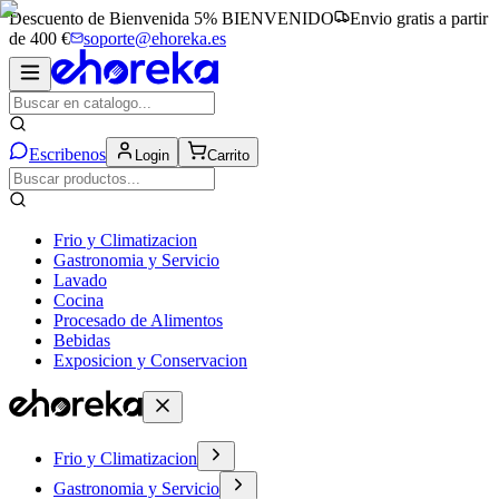
Descuento de Bienvenida 5%
BIENVENIDO
Envio gratis a partir
de 400 €
soporte@ehoreka.es
Escribenos
Login
Carrito
Frio y Climatizacion
Gastronomia y Servicio
Lavado
Cocina
Procesado de Alimentos
Bebidas
Exposicion y Conservacion
Frio y Climatizacion
Gastronomia y Servicio