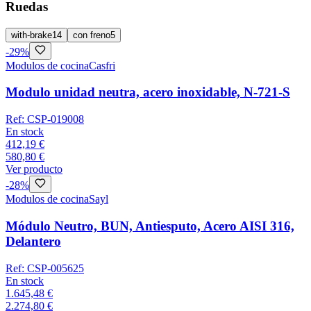
Ruedas
with-brake
14
con freno
5
-
29
%
Modulos de cocina
Casfri
Modulo unidad neutra, acero inoxidable, N-721-S
Ref:
CSP-019008
En stock
412,19 €
580,80 €
Ver producto
-
28
%
Modulos de cocina
Sayl
Módulo Neutro, BUN, Antiesputo, Acero AISI 316,
Delantero
Ref:
CSP-005625
En stock
1.645,48 €
2.274,80 €