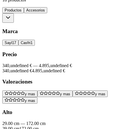
Productos
Accesorios
Marca
Sayl
17
Casfri
1
Precio
340,undefined €
—
4.895,undefined €
340,undefined €
4.895,undefined €
Valoraciones
y mas
y mas
y mas
y mas
Alto
29.00 cm
—
172.00 cm
29.00 cm
172.00 cm