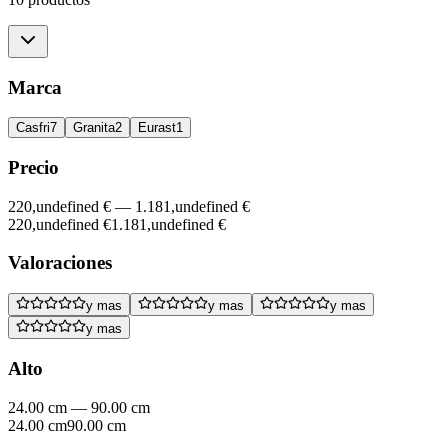
Marca
Casfri
7
Granita
2
Eurast
1
Precio
220,undefined €
—
1.181,undefined €
220,undefined €
1.181,undefined €
Valoraciones
y mas
y mas
y mas
y mas
Alto
24.00 cm
—
90.00 cm
24.00 cm
90.00 cm