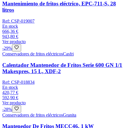
Mantenimiento de fritos eléctrico, EPC-711-S, 28
litros
Ref:
CSP-019007
En stock
666,36 €
943,80 €
Ver producto
-
29
%
Conservadores de fritos eléctricos
Casfri
Calentador Mantenedor de Fritos Serie 600 GN 1/1
Makexpres, 15 L, XDF-2
Ref:
CSP-018834
En stock
420,77 €
592,90 €
Ver producto
-
28
%
Conservadores de fritos eléctricos
Granita
Mantenedor De Fritos MECC46, 1 kW