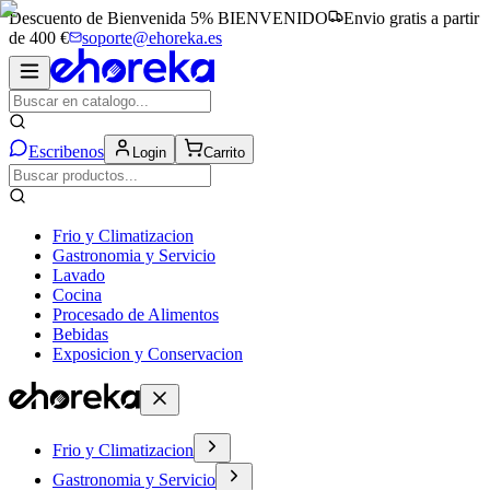
Descuento de Bienvenida 5%
BIENVENIDO
Envio gratis a partir
de 400 €
soporte@ehoreka.es
Escribenos
Login
Carrito
Frio y Climatizacion
Gastronomia y Servicio
Lavado
Cocina
Procesado de Alimentos
Bebidas
Exposicion y Conservacion
Frio y Climatizacion
Gastronomia y Servicio