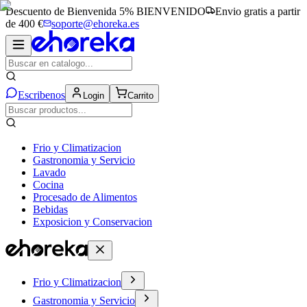
Descuento de Bienvenida 5%
BIENVENIDO
Envio gratis a partir
de 400 €
soporte@ehoreka.es
Escribenos
Login
Carrito
Frio y Climatizacion
Gastronomia y Servicio
Lavado
Cocina
Procesado de Alimentos
Bebidas
Exposicion y Conservacion
Frio y Climatizacion
Gastronomia y Servicio