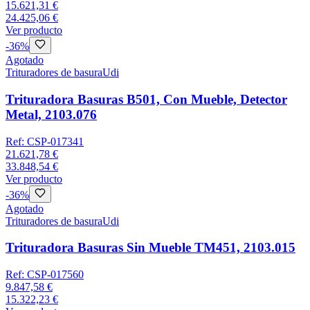
15.621,31 €
24.425,06 €
Ver producto
-
36
%
Agotado
Trituradores de basura
Udi
Trituradora Basuras B501, Con Mueble, Detector
Metal, 2103.076
Ref:
CSP-017341
21.621,78 €
33.848,54 €
Ver producto
-
36
%
Agotado
Trituradores de basura
Udi
Trituradora Basuras Sin Mueble TM451, 2103.015
Ref:
CSP-017560
9.847,58 €
15.322,23 €