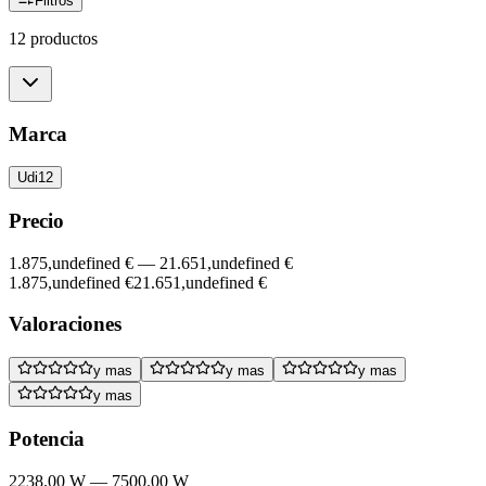
Filtros
12 productos
Marca
Udi
12
Precio
1.875,undefined €
—
21.651,undefined €
1.875,undefined €
21.651,undefined €
Valoraciones
y mas
y mas
y mas
y mas
Potencia
2238.00 W
—
7500.00 W