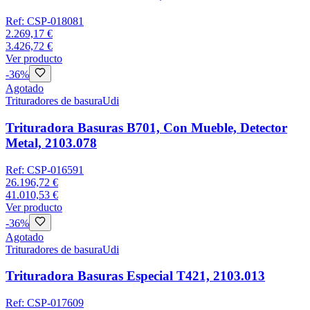
Ref:
CSP-018081
2.269,17 €
3.426,72 €
Ver producto
-
36
%
Agotado
Trituradores de basura
Udi
Trituradora Basuras B701, Con Mueble, Detector
Metal, 2103.078
Ref:
CSP-016591
26.196,72 €
41.010,53 €
Ver producto
-
36
%
Agotado
Trituradores de basura
Udi
Trituradora Basuras Especial T421, 2103.013
Ref:
CSP-017609