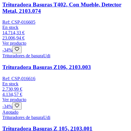
Trituradora Basuras T402, Con Mueble, Detector
Metal, 2103.074
Ref:
CSP-016605
En stock
14.714,33 €
23.006,94 €
Ver producto
-
34
%
Trituradores de basura
Udi
Trituradora Basuras Z106, 2103.003
Ref:
CSP-016616
En stock
2.730,99 €
4.134,57 €
Ver producto
-
34
%
Agotado
Trituradores de basura
Udi
Trituradora Basuras Z 105, 2103.001