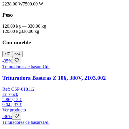
2238.00 W
7500.00 W
Peso
120.00 kg
—
330.00 kg
120.00 kg
330.00 kg
Con mueble
sí
7
no
4
-
35
%
Trituradores de basura
Udi
Trituradora Basuras Z 106, 380V, 2103.002
Ref:
CSP-018112
En stock
5.869,12 €
9.042,33 €
Ver producto
-
36
%
Trituradores de basura
Udi