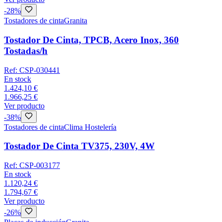
-
28
%
Tostadores de cinta
Granita
Tostador De Cinta, TPCB, Acero Inox, 360
Tostadas/h
Ref:
CSP-030441
En stock
1.424,10 €
1.966,25 €
Ver producto
-
38
%
Tostadores de cinta
Clima Hostelería
Tostador De Cinta TV375, 230V, 4W
Ref:
CSP-003177
En stock
1.120,24 €
1.794,67 €
Ver producto
-
26
%