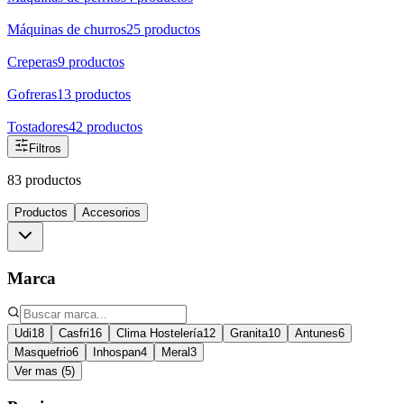
Máquinas de churros
25
productos
Creperas
9
productos
Gofreras
13
productos
Tostadores
42
productos
Filtros
83 productos
Productos
Accesorios
Marca
Udi
18
Casfri
16
Clima Hostelería
12
Granita
10
Antunes
6
Masquefrio
6
Inhospan
4
Meral
3
Ver mas (5)