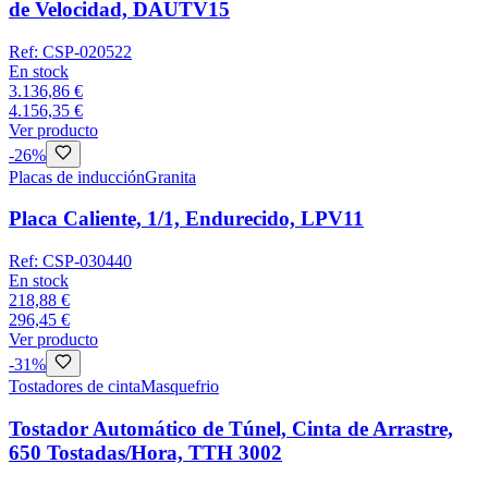
de Velocidad, DAUTV15
Ref:
CSP-020522
En stock
3.136,86 €
4.156,35 €
Ver producto
-
26
%
Placas de inducción
Granita
Placa Caliente, 1/1, Endurecido, LPV11
Ref:
CSP-030440
En stock
218,88 €
296,45 €
Ver producto
-
31
%
Tostadores de cinta
Masquefrio
Tostador Automático de Túnel, Cinta de Arrastre,
650 Tostadas/Hora, TTH 3002