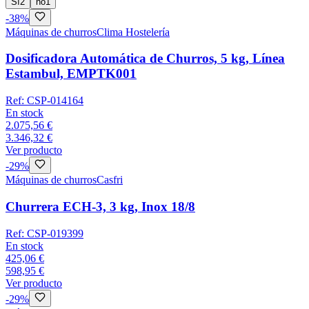
Sí
2
no
1
-
38
%
Máquinas de churros
Clima Hostelería
Dosificadora Automática de Churros, 5 kg, Línea
Estambul, EMPTK001
Ref:
CSP-014164
En stock
2.075,56 €
3.346,32 €
Ver producto
-
29
%
Máquinas de churros
Casfri
Churrera ECH-3, 3 kg, Inox 18/8
Ref:
CSP-019399
En stock
425,06 €
598,95 €
Ver producto
-
29
%