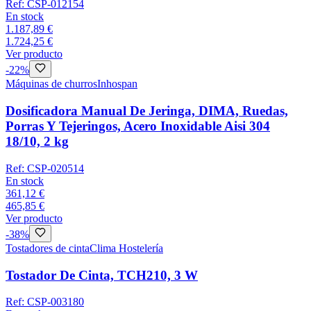
Ref:
CSP-012154
En stock
1.187,89 €
1.724,25 €
Ver producto
-
22
%
Máquinas de churros
Inhospan
Dosificadora Manual De Jeringa, DIMA, Ruedas,
Porras Y Tejeringos, Acero Inoxidable Aisi 304
18/10, 2 kg
Ref:
CSP-020514
En stock
361,12 €
465,85 €
Ver producto
-
38
%
Tostadores de cinta
Clima Hostelería
Tostador De Cinta, TCH210, 3 W
Ref:
CSP-003180