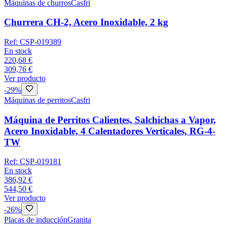
Máquinas de churros
Casfri
Churrera CH-2, Acero Inoxidable, 2 kg
Ref:
CSP-019389
En stock
220,68 €
309,76 €
Ver producto
-
29
%
Máquinas de perritos
Casfri
Máquina de Perritos Calientes, Salchichas a Vapor,
Acero Inoxidable, 4 Calentadores Verticales, RG-4-
TW
Ref:
CSP-019181
En stock
386,92 €
544,50 €
Ver producto
-
26
%
Placas de inducción
Granita