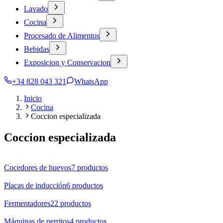
Lavado
Cocina
Procesado de Alimentos
Bebidas
Exposicion y Conservacion
+34 828 043 321
WhatsApp
Inicio
Cocina
Coccion especializada
Coccion especializada
Cocedores de huevos
7
productos
Placas de inducción
6
productos
Fermentadores
22
productos
Máquinas de perritos
4
productos