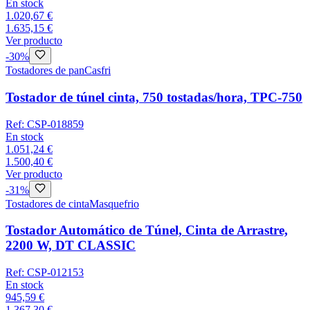
En stock
1.020,67 €
1.635,15 €
Ver producto
-
30
%
Tostadores de pan
Casfri
Tostador de túnel cinta, 750 tostadas/hora, TPC-750
Ref:
CSP-018859
En stock
1.051,24 €
1.500,40 €
Ver producto
-
31
%
Tostadores de cinta
Masquefrio
Tostador Automático de Túnel, Cinta de Arrastre,
2200 W, DT CLASSIC
Ref:
CSP-012153
En stock
945,59 €
1.367,30 €