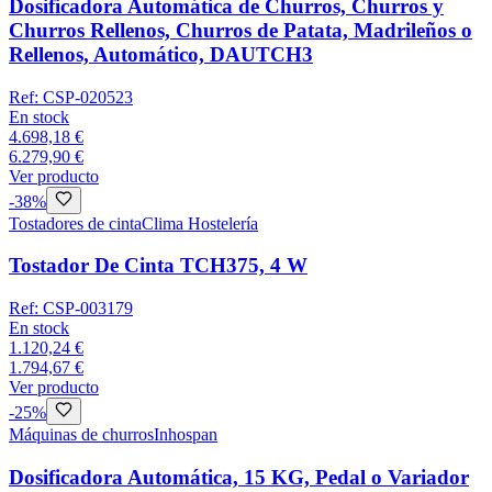
Dosificadora Automática de Churros, Churros y
Churros Rellenos, Churros de Patata, Madrileños o
Rellenos, Automático, DAUTCH3
Ref:
CSP-020523
En stock
4.698,18 €
6.279,90 €
Ver producto
-
38
%
Tostadores de cinta
Clima Hostelería
Tostador De Cinta TCH375, 4 W
Ref:
CSP-003179
En stock
1.120,24 €
1.794,67 €
Ver producto
-
25
%
Máquinas de churros
Inhospan
Dosificadora Automática, 15 KG, Pedal o Variador