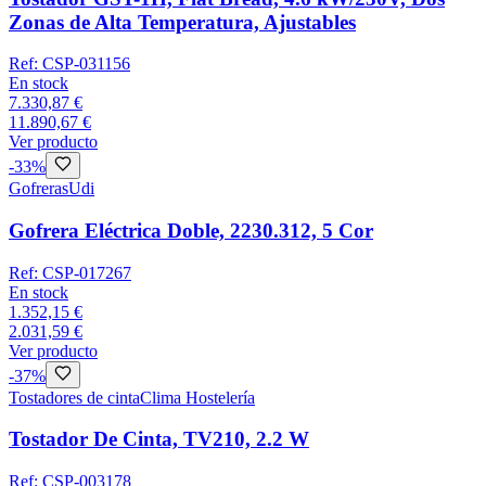
Zonas de Alta Temperatura, Ajustables
Ref:
CSP-031156
En stock
7.330,87 €
11.890,67 €
Ver producto
-
33
%
Gofreras
Udi
Gofrera Eléctrica Doble, 2230.312, 5 Cor
Ref:
CSP-017267
En stock
1.352,15 €
2.031,59 €
Ver producto
-
37
%
Tostadores de cinta
Clima Hostelería
Tostador De Cinta, TV210, 2.2 W
Ref:
CSP-003178