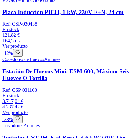
Placas de inducción
Granita
Placa Inducción PICH, 1 kW, 230V F+N, 24 cm
Ref:
CSP-030438
En stock
121,82 €
164,56 €
Ver producto
-
12
%
Cocedores de huevos
Antunes
Estación De Huevos Mini, ESM-600, Máximo Seis
Huevos O Tortilla
Ref:
CSP-031168
En stock
3.717,04 €
4.237,42 €
Ver producto
-
38
%
Tostadores
Antunes
Tostador GST-1H, Flat Bread, 4.6 kW/230V, Dos