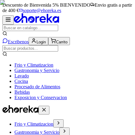
Descuento de Bienvenida 5%
BIENVENIDO
Envio gratis a partir
de 400 €
soporte@ehoreka.es
Escribenos
Login
Carrito
Frio y Climatizacion
Gastronomia y Servicio
Lavado
Cocina
Procesado de Alimentos
Bebidas
Exposicion y Conservacion
Frio y Climatizacion
Gastronomia y Servicio