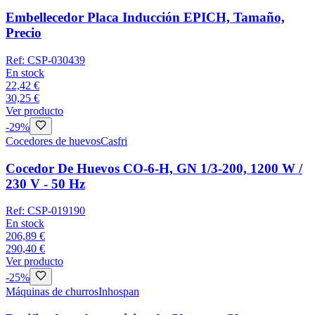
Embellecedor Placa Inducción EPICH, Tamaño,
Precio
Ref:
CSP-030439
En stock
22,42 €
30,25 €
Ver producto
-
29
%
Cocedores de huevos
Casfri
Cocedor De Huevos CO-6-H, GN 1/3-200, 1200 W /
230 V - 50 Hz
Ref:
CSP-019190
En stock
206,89 €
290,40 €
Ver producto
-
25
%
Máquinas de churros
Inhospan