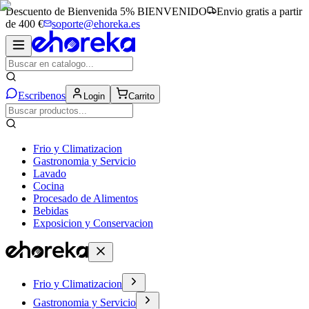
Descuento de Bienvenida 5%
BIENVENIDO
Envio gratis a partir
de 400 €
soporte@ehoreka.es
Escribenos
Login
Carrito
Frio y Climatizacion
Gastronomia y Servicio
Lavado
Cocina
Procesado de Alimentos
Bebidas
Exposicion y Conservacion
Frio y Climatizacion
Gastronomia y Servicio