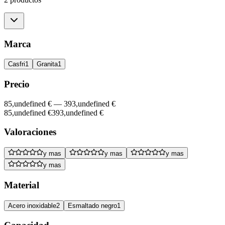
Marca
Casfri
1
Granita
1
Precio
85,undefined €
—
393,undefined €
85,undefined €
393,undefined €
Valoraciones
y mas
y mas
y mas
y mas
Material
Acero inoxidable
2
Esmaltado negro
1