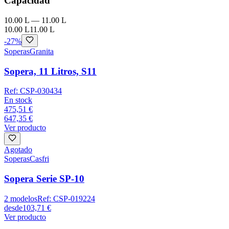
Capacidad
10.00 L
—
11.00 L
10.00 L
11.00 L
-
27
%
Soperas
Granita
Sopera, 11 Litros, S11
Ref:
CSP-030434
En stock
475,51 €
647,35 €
Ver producto
Agotado
Soperas
Casfri
Sopera Serie SP-10
2
modelos
Ref:
CSP-019224
desde
103,71 €
Ver producto