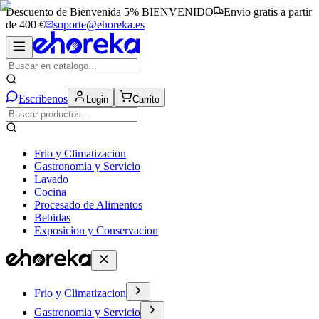
Descuento de Bienvenida 5%
BIENVENIDO
Envio gratis a partir
de 400 €
soporte@ehoreka.es
Escribenos
Login
Carrito
Frio y Climatizacion
Gastronomia y Servicio
Lavado
Cocina
Procesado de Alimentos
Bebidas
Exposicion y Conservacion
Frio y Climatizacion
Gastronomia y Servicio