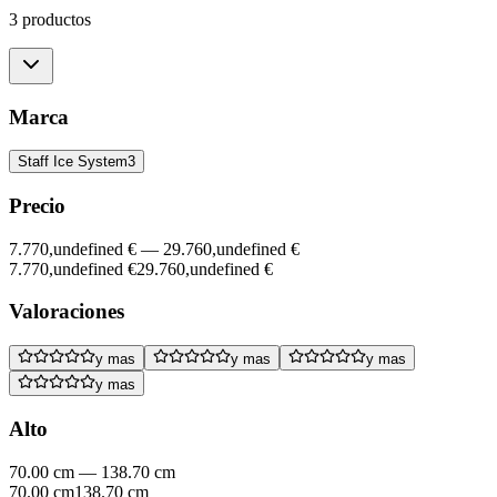
3 productos
Marca
Staff Ice System
3
Precio
7.770,undefined €
—
29.760,undefined €
7.770,undefined €
29.760,undefined €
Valoraciones
y mas
y mas
y mas
y mas
Alto
70.00 cm
—
138.70 cm
70.00 cm
138.70 cm