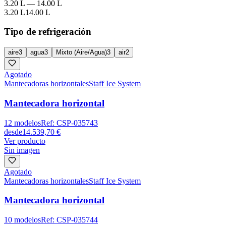
3.20 L
—
14.00 L
3.20 L
14.00 L
Tipo de refrigeración
aire
3
agua
3
Mixto (Aire/Agua)
3
air
2
Agotado
Mantecadoras horizontales
Staff Ice System
Mantecadora horizontal
12
modelos
Ref:
CSP-035743
desde
14.539,70 €
Ver producto
Sin imagen
Agotado
Mantecadoras horizontales
Staff Ice System
Mantecadora horizontal
10
modelos
Ref:
CSP-035744