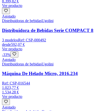
8.399,82 €
Ver producto
Agotado
Distribuidoras de bebidas
Ugolini
Distribuidora de Bebidas Serie COMPACT 8
3
modelos
Ref:
CSP-000492
desde
592,07 €
Ver producto
-
33
%
Agotado
Distribuidoras de bebidas
Ugolini
Máquina De Helado Micro, 2016.234
Ref:
CSP-016544
1.023,77 €
1.534,28 €
Ver producto
Agotado