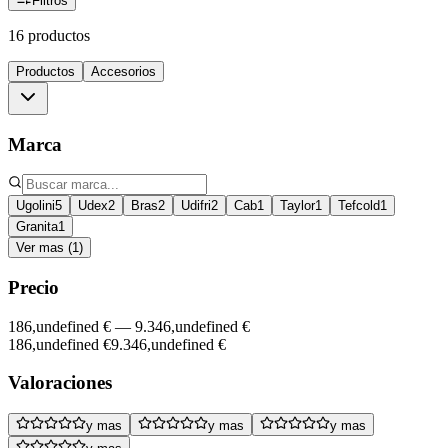
Filtros
16 productos
Productos
Accesorios
Marca
Ugolini
5
Udex
2
Bras
2
Udifri
2
Cab
1
Taylor
1
Tefcold
1
Granita
1
Ver mas (1)
Precio
186,undefined €
—
9.346,undefined €
186,undefined €
9.346,undefined €
Valoraciones
y mas
y mas
y mas