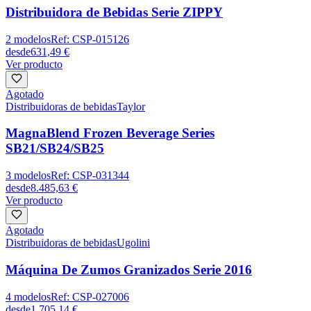
Distribuidora de Bebidas Serie ZIPPY
2
modelos
Ref:
CSP-015126
desde
631,49 €
Ver producto
Agotado
Distribuidoras de bebidas
Taylor
MagnaBlend Frozen Beverage Series
SB21/SB24/SB25
3
modelos
Ref:
CSP-031344
desde
8.485,63 €
Ver producto
Agotado
Distribuidoras de bebidas
Ugolini
Máquina De Zumos Granizados Serie 2016
4
modelos
Ref:
CSP-027006
desde
1.705,14 €