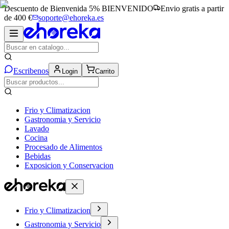
Descuento de Bienvenida 5%
BIENVENIDO
Envio gratis a partir
de 400 €
soporte@ehoreka.es
Escribenos
Login
Carrito
Frio y Climatizacion
Gastronomia y Servicio
Lavado
Cocina
Procesado de Alimentos
Bebidas
Exposicion y Conservacion
Frio y Climatizacion
Gastronomia y Servicio