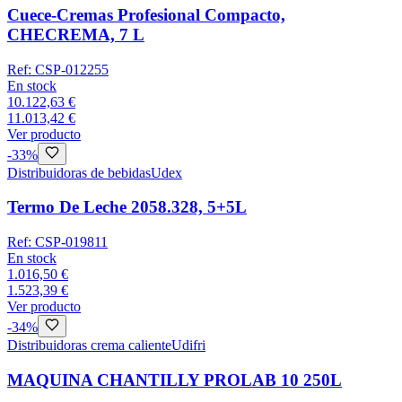
Cuece-Cremas Profesional Compacto,
CHECREMA, 7 L
Ref:
CSP-012255
En stock
10.122,63 €
11.013,42 €
Ver producto
-
33
%
Distribuidoras de bebidas
Udex
Termo De Leche 2058.328, 5+5L
Ref:
CSP-019811
En stock
1.016,50 €
1.523,39 €
Ver producto
-
34
%
Distribuidoras crema caliente
Udifri
MAQUINA CHANTILLY PROLAB 10 250L