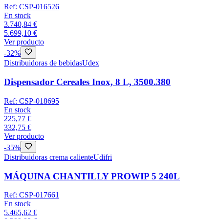
Ref:
CSP-016526
En stock
3.740,84 €
5.699,10 €
Ver producto
-
32
%
Distribuidoras de bebidas
Udex
Dispensador Cereales Inox, 8 L, 3500.380
Ref:
CSP-018695
En stock
225,77 €
332,75 €
Ver producto
-
35
%
Distribuidoras crema caliente
Udifri
MÁQUINA CHANTILLY PROWIP 5 240L
Ref:
CSP-017661
En stock
5.465,62 €