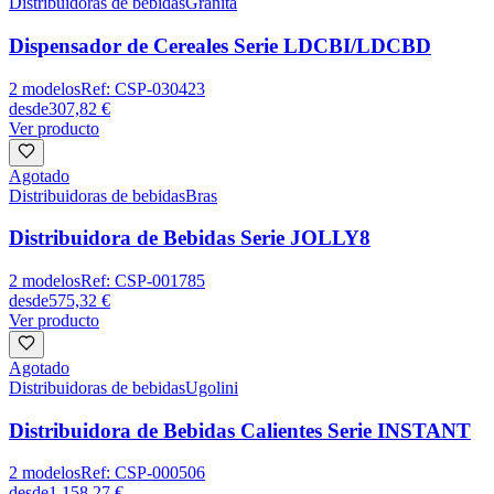
Distribuidoras de bebidas
Granita
Dispensador de Cereales Serie LDCBI/LDCBD
2
modelos
Ref:
CSP-030423
desde
307,82 €
Ver producto
Agotado
Distribuidoras de bebidas
Bras
Distribuidora de Bebidas Serie JOLLY8
2
modelos
Ref:
CSP-001785
desde
575,32 €
Ver producto
Agotado
Distribuidoras de bebidas
Ugolini
Distribuidora de Bebidas Calientes Serie INSTANT
2
modelos
Ref:
CSP-000506
desde
1.158,27 €