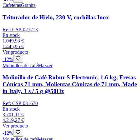
Cafeteras
Granita
Triturador de Hielo, 230 V, cuchillas Inox
Ref:
CSP-027213
En stock
1.049,93 €
1.445,95 €
Ver producto
-
12
%
Molinillos de café
Mazzer
Molinillo de Café Robur S Electronic, 1.6 kg, Fresas
Cónicas 71 mm, Molientas Cónicas de 71 mm, Made
in Italy, 1 s / 5 g @50Hz
Ref:
CSP-031670
En stock
3.701,11 €
4.219,27 €
Ver producto
-
12
%
Molinillos de café
Mazzer