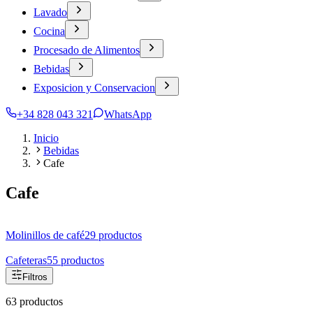
Lavado
Cocina
Procesado de Alimentos
Bebidas
Exposicion y Conservacion
+34 828 043 321
WhatsApp
Inicio
Bebidas
Cafe
Cafe
Molinillos de café
29
productos
Cafeteras
55
productos
Filtros
63 productos