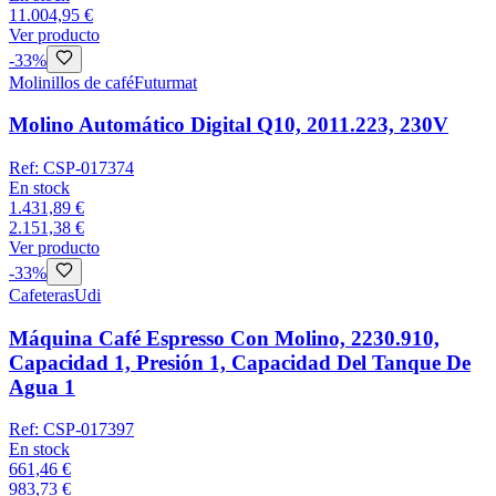
11.004,95 €
Ver producto
-
33
%
Molinillos de café
Futurmat
Molino Automático Digital Q10, 2011.223, 230V
Ref:
CSP-017374
En stock
1.431,89 €
2.151,38 €
Ver producto
-
33
%
Cafeteras
Udi
Máquina Café Espresso Con Molino, 2230.910,
Capacidad 1, Presión 1, Capacidad Del Tanque De
Agua 1
Ref:
CSP-017397
En stock
661,46 €
983,73 €