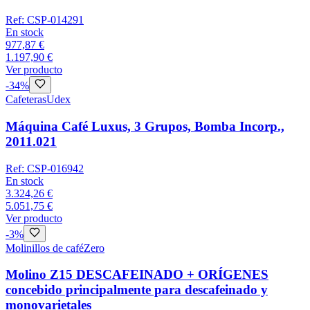
Ref:
CSP-014291
En stock
977,87 €
1.197,90 €
Ver producto
-
34
%
Cafeteras
Udex
Máquina Café Luxus, 3 Grupos, Bomba Incorp.,
2011.021
Ref:
CSP-016942
En stock
3.324,26 €
5.051,75 €
Ver producto
-
3
%
Molinillos de café
Zero
Molino Z15 DESCAFEINADO + ORÍGENES
concebido principalmente para descafeinado y
monovarietales