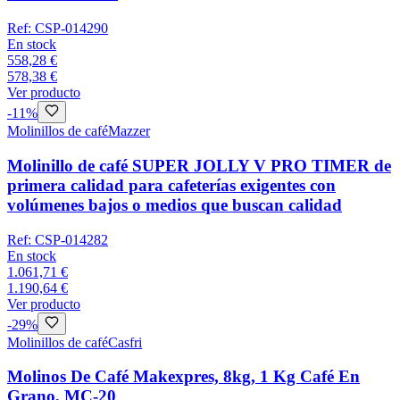
Ref:
CSP-014290
En stock
558,28 €
578,38 €
Ver producto
-
11
%
Molinillos de café
Mazzer
Molinillo de café SUPER JOLLY V PRO TIMER de
primera calidad para cafeterías exigentes con
volúmenes bajos o medios que buscan calidad
Ref:
CSP-014282
En stock
1.061,71 €
1.190,64 €
Ver producto
-
29
%
Molinillos de café
Casfri
Molinos De Café Makexpres, 8kg, 1 Kg Café En
Grano, MC-20