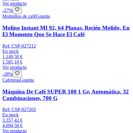
Ver producto
-
27
%
Molinillos de café
Granita
Molino Instant MI 92, 64 Planas, Recién Molido, En
El Momento Que Se Hace El Café
Ref:
CSP-027212
En stock
1.149,50 €
1.585,10 €
Ver producto
-
28
%
Cafeteras
Granita
Máquina De Café SUPER 100 1 Gr, Automática, 32
Combinaciones, 700 G
Ref:
CSP-027202
En stock
3.357,42 €
4.694,50 €
Ver producto