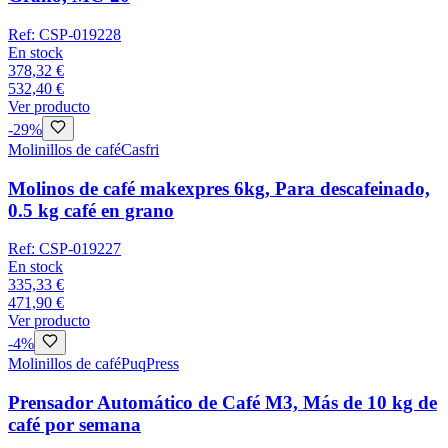
Ref:
CSP-019228
En stock
378,32 €
532,40 €
Ver producto
-
29
%
Molinillos de café
Casfri
Molinos de café makexpres 6kg, Para descafeinado,
0.5 kg café en grano
Ref:
CSP-019227
En stock
335,33 €
471,90 €
Ver producto
-
4
%
Molinillos de café
PuqPress
Prensador Automático de Café M3, Más de 10 kg de
café por semana