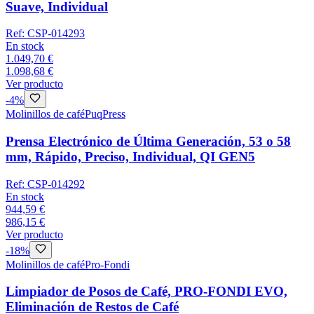
Suave, Individual
Ref:
CSP-014293
En stock
1.049,70 €
1.098,68 €
Ver producto
-
4
%
Molinillos de café
PuqPress
Prensa Electrónico de Última Generación, 53 o 58
mm, Rápido, Preciso, Individual, QI GEN5
Ref:
CSP-014292
En stock
944,59 €
986,15 €
Ver producto
-
18
%
Molinillos de café
Pro-Fondi
Limpiador de Posos de Café, PRO-FONDI EVO,
Eliminación de Restos de Café