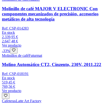
Molinillo de café MAJOR V ELECTRONIC Con
componentes mecanizados de precisión, accesorios
metálicos de alta tecnología
Ref:
CSP-014283
En stock
2.339,95 €
2.647,48 €
Ver producto
-
33
%
Molinillos de café
Futurmat
Molino Automático CT2, Cinzento, 230V, 2011.222
Ref:
CSP-018191
En stock
519,45 €
769,56 €
Ver producto
Cafeteras
Latte Art Factory