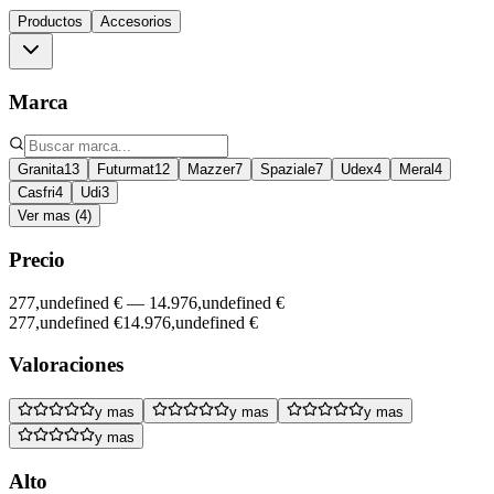
Productos
Accesorios
Marca
Granita
13
Futurmat
12
Mazzer
7
Spaziale
7
Udex
4
Meral
4
Casfri
4
Udi
3
Ver mas (4)
Precio
277,undefined €
—
14.976,undefined €
277,undefined €
14.976,undefined €
Valoraciones
y mas
y mas
y mas
y mas
Alto