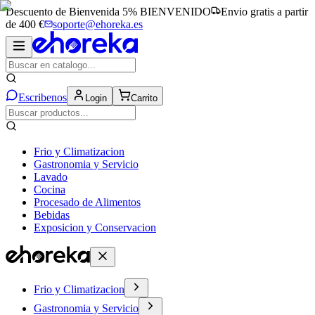
Descuento de Bienvenida 5%
BIENVENIDO
Envio gratis a partir
de 400 €
soporte@ehoreka.es
Escribenos
Login
Carrito
Frio y Climatizacion
Gastronomia y Servicio
Lavado
Cocina
Procesado de Alimentos
Bebidas
Exposicion y Conservacion
Frio y Climatizacion
Gastronomia y Servicio