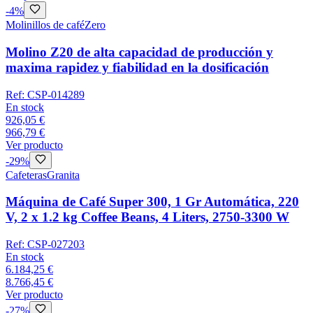
-
4
%
Molinillos de café
Zero
Molino Z20 de alta capacidad de producción y
maxima rapidez y fiabilidad en la dosificación
Ref:
CSP-014289
En stock
926,05 €
966,79 €
Ver producto
-
29
%
Cafeteras
Granita
Máquina de Café Super 300, 1 Gr Automática, 220
V, 2 x 1.2 kg Coffee Beans, 4 Liters, 2750-3300 W
Ref:
CSP-027203
En stock
6.184,25 €
8.766,45 €
Ver producto
-
27
%