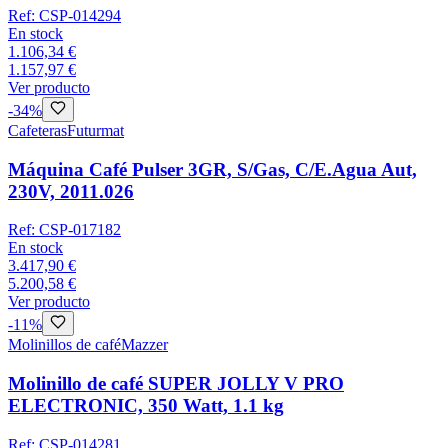
Ref:
CSP-014294
En stock
1.106,34 €
1.157,97 €
Ver producto
-
34
%
Cafeteras
Futurmat
Máquina Café Pulser 3GR, S/Gas, C/E.Agua Aut,
230V, 2011.026
Ref:
CSP-017182
En stock
3.417,90 €
5.200,58 €
Ver producto
-
11
%
Molinillos de café
Mazzer
Molinillo de café SUPER JOLLY V PRO
ELECTRONIC, 350 Watt, 1.1 kg
Ref:
CSP-014281