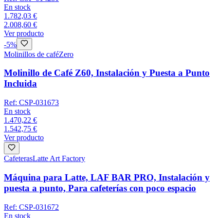
En stock
1.782,03 €
2.008,60 €
Ver producto
-
5
%
Molinillos de café
Zero
Molinillo de Café Z60, Instalación y Puesta a Punto
Incluida
Ref:
CSP-031673
En stock
1.470,22 €
1.542,75 €
Ver producto
Cafeteras
Latte Art Factory
Máquina para Latte, LAF BAR PRO, Instalación y
puesta a punto, Para cafeterías con poco espacio
Ref:
CSP-031672
En stock