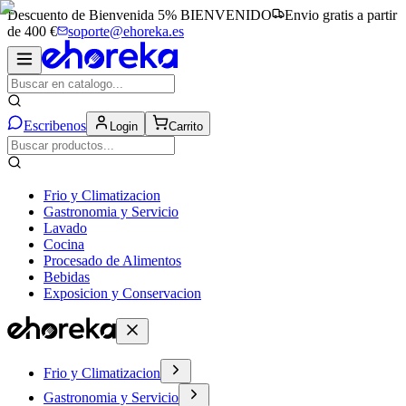
Descuento de Bienvenida 5%
BIENVENIDO
Envio gratis a partir
de 400 €
soporte@ehoreka.es
Escribenos
Login
Carrito
Frio y Climatizacion
Gastronomia y Servicio
Lavado
Cocina
Procesado de Alimentos
Bebidas
Exposicion y Conservacion
Frio y Climatizacion
Gastronomia y Servicio