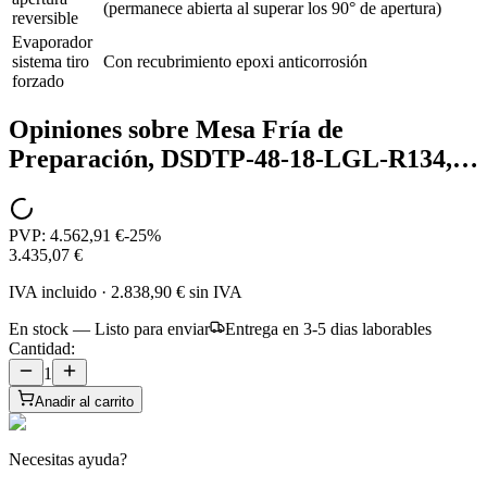
(permanece abierta al superar los 90° de apertura)
reversible
Evaporador
sistema tiro
Con recubrimiento epoxi anticorrosión
forzado
Opiniones sobre
Mesa Fría de
Preparación, DSDTP-48-18-LGL-R134,…
PVP:
4.562,91 €
-
25
%
3.435,07 €
IVA incluido
·
2.838,90 €
sin IVA
En stock — Listo para enviar
Entrega en 3-5 dias laborables
Cantidad:
1
Anadir al carrito
Necesitas ayuda?