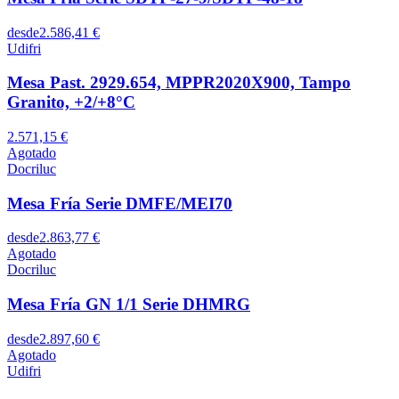
desde
2.586,41 €
Udifri
Mesa Past. 2929.654, MPPR2020X900, Tampo
Granito, +2/+8°C
2.571,15 €
Agotado
Docriluc
Mesa Fría Serie DMFE/MEI70
desde
2.863,77 €
Agotado
Docriluc
Mesa Fría GN 1/1 Serie DHMRG
desde
2.897,60 €
Agotado
Udifri