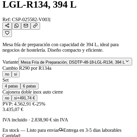
LGL-R134, 394 L
Ref:
CSP-025582-V003
|
Mesa fría de preparación con capacidad de 394 L, ideal para
negocios de hostelería. Diseño compacto y eficiente.
Variante
Mesa Fría de Preparación, DSDTP-48-18-LGL-R134, 394 L
Cambio R290 por R134a
no
si
Set
4 patas
6 patas
Cajonera doble inox auto cierre
no
si
+
491,74 €
PVP:
4.562,91 €
-
25
%
3.435,07 €
IVA incluido
·
2.838,90 €
sin IVA
En stock — Listo para enviar
Entrega en 3-5 dias laborables
Cantidad: