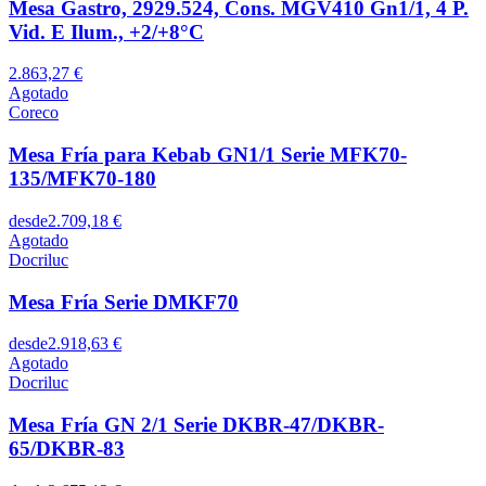
Mesa Gastro, 2929.524, Cons. MGV410 Gn1/1, 4 P.
Vid. E Ilum., +2/+8°C
2.863,27 €
Agotado
Coreco
Mesa Fría para Kebab GN1/1 Serie MFK70-
135/MFK70-180
desde
2.709,18 €
Agotado
Docriluc
Mesa Fría Serie DMKF70
desde
2.918,63 €
Agotado
Docriluc
Mesa Fría GN 2/1 Serie DKBR-47/DKBR-
65/DKBR-83