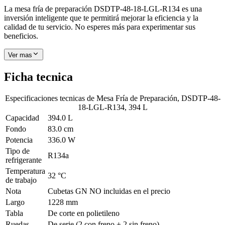
La mesa fría de preparación DSDTP-48-18-LGL-R134 es una
inversión inteligente que te permitirá mejorar la eficiencia y la
calidad de tu servicio. No esperes más para experimentar sus
beneficios.
Ver mas
Ficha tecnica
Especificaciones tecnicas de
Mesa Fría de Preparación, DSDTP-48-
18-LGL-R134, 394 L
Capacidad
394.0 L
Fondo
83.0 cm
Potencia
336.0 W
Tipo de
R134a
refrigerante
Temperatura
32 °C
de trabajo
Nota
Cubetas GN NO incluidas en el precio
Largo
1228 mm
Tabla
De corte en polietileno
Ruedas
De serie (2 con freno + 2 sin freno)