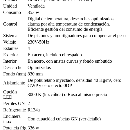
Unidad
Ventilada
Consumo
353 w
Digital de temperatura, descarches optimizados,
Control
alarma por alta temperatura de condensación.
Eficiente gestión del consumo de energía
Sistema
De pistones y amortiguadores para compensar el peso
Voltaje
230V-50Hz
Estantes
4
Exterior
En acero, incluido el respaldo
Interior
En acero, con aristas curvas y fondo embutido
Descarche
Optimizados
Fondo (mm)
830 mm
De poliuretano inyectado, densidad 40 Kg/m³, cero
Aislamiento
GWP y cero efecto 0DP
Opción
3000 K (luz cálida) o Rosa al mismo precio
LED
Perfiles GN
2
Refrigerante
R134a
Encimera
Con capacidad cubetas GN (ver detalle)
inox
Potencia frig
336 w