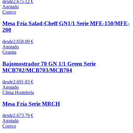
desde
2.675,12 €
Agotado
Coreco
Mesa Fría Salad-Cheff GN1/1 Serie MFE-150/MFE-
200
desde
2.658,09 €
Agotado
Granita
Bajomostrador 70 GN 1/1 Green Serie
MCB702/MCB703/MCB704
desde
2.691,83 €
Agotado
Clima Hostelería
Mesa Fría Serie MRCH
desde
2.673,79 €
Agotado
Coreco