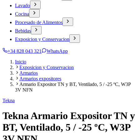
Lavado
Cocina
Procesado de Alimentos
Bebidas
Exposicion y Conservacion
+34 828 043 321
WhatsApp
Inicio
Exposicion y Conservacion
Armarios
Armarios expositores
Armario Expositor TN y BT, Ventilado, 5 / -25 ºC, W3P
3V NFN
Tekna
Tekna Armario Expositor TN y
BT, Ventilado, 5 / -25 ºC, W3P
3V NFN