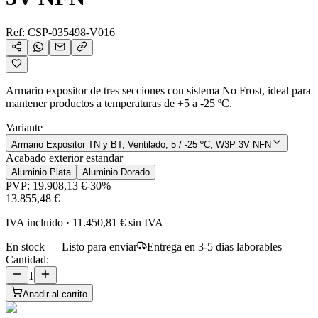
Ref:
CSP-035498-V016
|
Armario expositor de tres secciones con sistema No Frost, ideal para
mantener productos a temperaturas de +5 a -25 ºC.
Variante
Armario Expositor TN y BT, Ventilado, 5 / -25 ºC, W3P 3V NFN
Acabado exterior estandar
Aluminio Plata
Aluminio Dorado
PVP:
19.908,13 €
-
30
%
13.855,48 €
IVA incluido
·
11.450,81 €
sin IVA
En stock — Listo para enviar
Entrega en 3-5 dias laborables
Cantidad:
1
Anadir al carrito