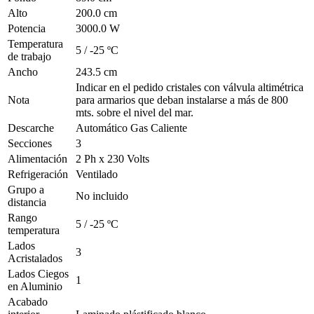
Alto
200.0 cm
Potencia
3000.0 W
Temperatura
5 / -25 ºC
de trabajo
Ancho
243.5 cm
Indicar en el pedido cristales con válvula altimétrica
Nota
para armarios que deban instalarse a más de 800
mts. sobre el nivel del mar.
Descarche
Automático Gas Caliente
Secciones
3
Alimentación
2 Ph x 230 Volts
Refrigeración
Ventilado
Grupo a
No incluido
distancia
Rango
5 / -25 ºC
temperatura
Lados
3
Acristalados
Lados Ciegos
1
en Aluminio
Acabado