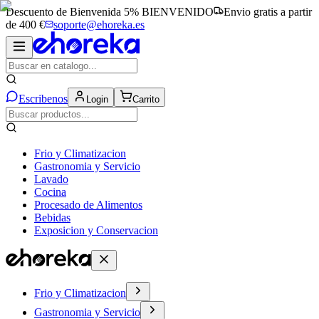
Descuento de Bienvenida 5%
BIENVENIDO
Envio gratis a partir
de 400 €
soporte@ehoreka.es
Escribenos
Login
Carrito
Frio y Climatizacion
Gastronomia y Servicio
Lavado
Cocina
Procesado de Alimentos
Bebidas
Exposicion y Conservacion
Frio y Climatizacion
Gastronomia y Servicio