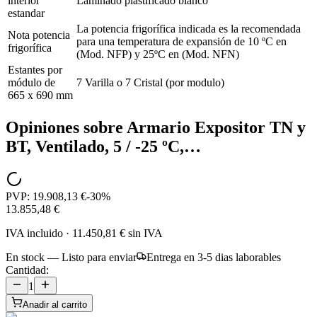
interior
Laminado plástificado blanco
estandar
La potencia frigorífica indicada es la recomendada
Nota potencia
para una temperatura de expansión de 10 ºC en
frigorífica
(Mod. NFP) y 25ºC en (Mod. NFN)
Estantes por
módulo de
7 Varilla o 7 Cristal (por modulo)
665 x 690 mm
Opiniones sobre
Armario Expositor TN y
BT, Ventilado, 5 / -25 ºC,…
PVP:
19.908,13 €
-
30
%
13.855,48 €
IVA incluido
·
11.450,81 €
sin IVA
En stock — Listo para enviar
Entrega en 3-5 dias laborables
Cantidad:
1
Anadir al carrito